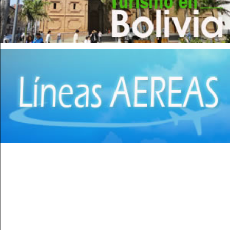
Cirugía Laparoscópica
(14)
Cirugía Pediátrica
(9)
Cirugía Plástica
(20)
Cirugía Plástica - Estética - Reconstrucción
(28)
Cirugía torácica
(2)
Cirujanos Plásticos
(16)
Clínicas
(44)
Coloproctología
(4)
Densitometría Osea
(5)
Dermatología
(20)
Distribuidores de Medicamentos
(28)
Ecografía
(30)
Endocrinología
(10)