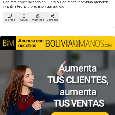
Pediatra especializado en Cirugía Pediátrica, combina atención
infantil integral y precisión quirúrgica.
Teléfono
Celular
Whatsapp
Compartir