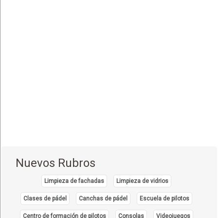
Endoscopía
(5)
Equipo e Instrumental de Laboratorio
(21)
Equipo e Instrumental Médico
(31)
Equipo e Instrumental Odontológico
(9)
Equipo y Material Ortopédico
(3)
Estética Corporal
(33)
Farmacias
(111)
Fisioterapia - Rehabilitación - Integral
(52)
Gastroenterología
(12)
Geriatría - Gerontología
(1)
Nuevos Rubros
Ginecología y Obstetricia
(31)
Limpieza de fachadas
Limpieza de vidrios
Hematología
(7)
Clases de pádel
Canchas de pádel
Escuela de pilotos
Hospitales
(14)
Centro de formación de pilotos
Consolas
Videojuegos