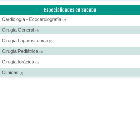
Especialidades en Sacaba
Cardiología - Ecocardiografía
(2)
Cirugía General
(4)
Cirugía Laparoscópica
(2)
Cirugía Pediátrica
(3)
Cirugía torácica
(1)
Clínicas
(1)
Dermatología
(1)
Endocrinología
(1)
Endoscopía
(1)
Gastroenterología
(2)
Ginecología y Obstetricia
(3)
Hematología
(1)