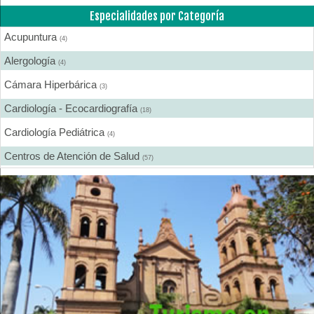
Especialidades por Categoría
Acupuntura
(4)
Alergología
(4)
Cámara Hiperbárica
(3)
Cardiología - Ecocardiografía
(18)
Cardiología Pediátrica
(4)
Centros de Atención de Salud
(57)
Centros de Rehabilitación
(12)
Centros Médicos Especializados
(41)
Cirugía Digestiva
(2)
Cirugía Estética
(18)
Cirugía Gastroenterológica
(2)
Cirugía General
(28)