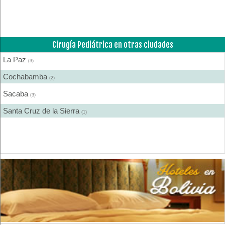
Laboratorios de Analisis Clínicos
(1)
Medicina Interna
(2)
Cirugía Pediátrica en otras ciudades
Médicos
(38)
La Paz
Nefrología
(3)
(1)
Cochabamba
Neurología
(2)
(2)
Sacaba
Neurología y Neurocirugía
(3)
(2)
Santa Cruz de la Sierra
Oncología
(1)
(1)
Otorrinolaringología
(1)
Pediatría
(5)
Traumatología
(4)
Urología
(1)