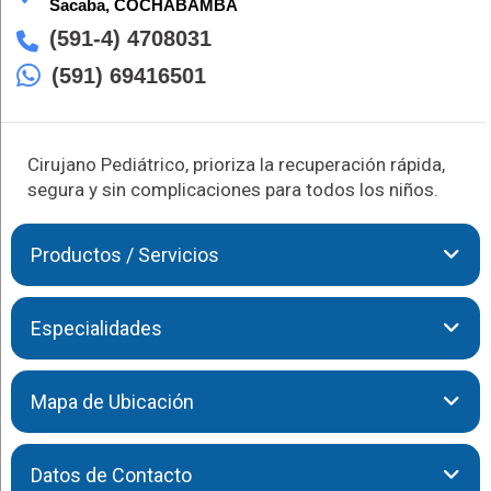
Sacaba,
COCHABAMBA
(591-4) 4708031
(591) 69416501
Cirujano Pediátrico, prioriza la recuperación rápida,
segura y sin complicaciones para todos los niños.
Productos / Servicios
Con amplia experiencia en cirugía pediátrica, el Dr. Altamirano
Especialidades
brinda soluciones quirúrgicas innovadoras, asegurando
resultados exitosos y una atención cercana para garantizar el
bienestar de los más pequeños.
El Dr. Altamirano te brinda las siguientes atenciones:
Mapa de Ubicación
Terapia intensiva pediátrica
Hematología y oncología pediátrica
Datos de Contacto
+
Cirugía pediátrica