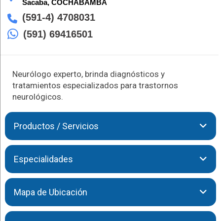
Sacaba,
COCHABAMBA
(591-4) 4708031
(591) 69416501
Neurólogo experto, brinda diagnósticos y
tratamientos especializados para trastornos
neurológicos.
Productos / Servicios
Especialista en diagnóstico y manejo de trastornos
Especialidades
neurológicos como epilepsia y enfermedades degenerativas,
el Dr. Villarroel combina experiencia clínica y un enfoque
humano para mejorar la calidad de vida de sus pacientes.
El Dr. Villarroel te brinda las siguientes atenciones:
Mapa de Ubicación
Manejo de Enfermedades Neurodegenerativas
Diagnóstico de Epilepsia