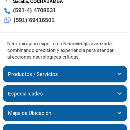
Sacaba,
COCHABAMBA
(591-4) 4708031
(591) 69416501
Neurocirujano experto en
avanzada,
Neurocirugía
combinando precisión y experiencia para atender
afecciones neurológicas críticas.
Productos / Servicios
Con amplia experiencia en
Neurocirugía
avanzada, el Dr.
Especialidades
Sarmiento se especializa en intervenciones precisas para
enfermedades del cerebro y la columna, ofreciendo soluciones
efectivas y un acompañamiento cercano durante todo el
El Dr. Sarmiento te brinda las siguientes atenciones:
Mapa de Ubicación
proceso.
Neurocirugía
Avanzada
Neurología Clínica