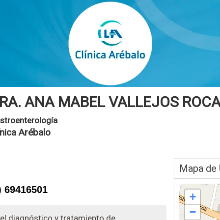
RA. ANA MABEL VALLEJOS ROC
stroenterología
ínica Arébalo
Mapa de 
) 69416501
+
−
el diagnóstico y tratamiento de