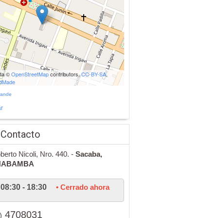
ata ©
OpenStreetMap
contributors,
CC-BY-SA
,
udMade
rande
r
 Contacto
berto Nicoli, Nro. 440. -
Sacaba,
HABAMBA
08:30 - 18:30
• Cerrado ahora
4708031
)