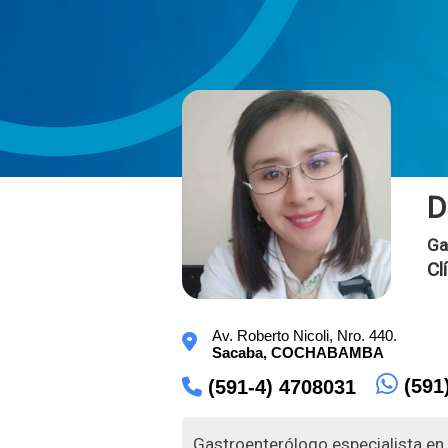
D
Ga
Cl
Av. Roberto Nicoli, Nro. 440.
Sacaba,
COCHABAMBA
(591
(591-4) 4708031
Gastroenterólogo especialista en 