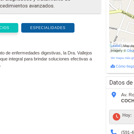
ocedimientos avanzados.
CIOS
ESPECIALIDADES
200 m
Leaflet
| Map d
500 ft
Imagery ©
Clo
nto de enfermedades digestivas, la Dra. Vallejos
ue integral para brindar soluciones efectivas a
Ver mapa más g
.
Cómo llega
Datos de
Av. Ro
COC
Hoy:
(591-4