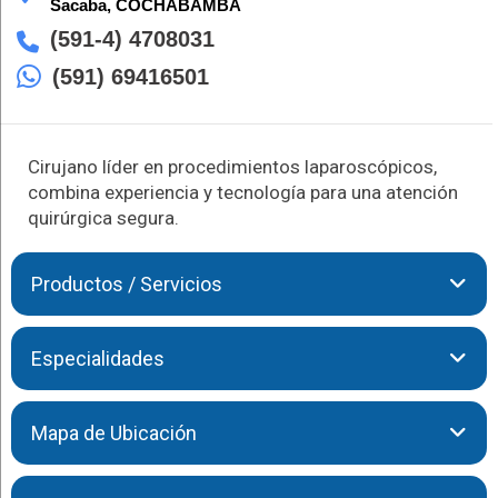
Sacaba,
COCHABAMBA
(591-4) 4708031
(591) 69416501
Cirujano líder en procedimientos laparoscópicos,
combina experiencia y tecnología para una atención
quirúrgica segura.
Productos / Servicios
Especialista en cirugía contra el cáncer, el Dr. Rocha Guevara
Especialidades
combina técnicas avanzadas con un enfoque empático. Su
objetivo es mejorar la calidad de vida de sus pacientes,
brindando intervenciones personalizadas y un
El Dr. Rocha Guevara te brinda las siguientes atenciones:
Mapa de Ubicación
acompañamiento integral durante todo el proceso.
Laparoscopía
Cirugía Oncológica