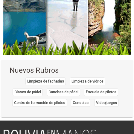
Instrumental e Insumos Médicos
Importación de Insumos Dentales
Insumos de medicina
Insumos odontológicos
Insumos Médicos
Laboratorios: Equipos e Insumos
Odontología: Equipos, Materiales
Médicos Pediatras
Nuevos Rubros
Limpieza de fachadas
Limpieza de vidrios
Clases de pádel
Canchas de pádel
Escuela de pilotos
Centro de formación de pilotos
Consolas
Videojuegos