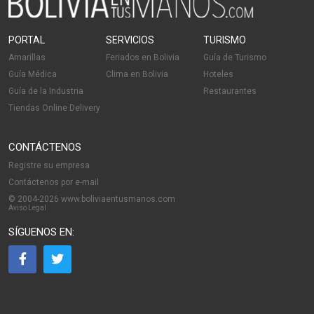
PORTAL
SERVICIOS
TURISMO
Amarillas
Feriados en Bolivia
Guía de Turismo
Guía Médica
Clima en Bolivia
Hoteles
Guía de la Industria
Restaurantes
Tiendas Online Delivery
CONTÁCTENOS
Registre su empresa
Contáctenos por e-mail
© 2004-2026 www.boliviaentusmanos.com
Aviso Legal
SÍGUENOS EN: