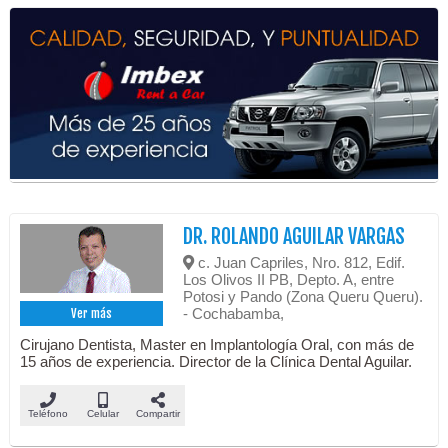
DR. ROLANDO AGUILAR VARGAS
c. Juan Capriles, Nro. 812, Edif.
Los Olivos II PB, Depto. A, entre
Potosi y Pando (Zona Queru Queru).
- Cochabamba,
Ver más
Cirujano Dentista, Master en Implantología Oral, con más de
15 años de experiencia. Director de la Clínica Dental Aguilar.
Teléfono
Celular
Compartir