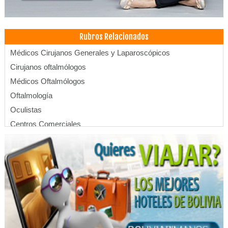
Rubros Relacionados
Médicos Cirujanos Generales y Laparoscópicos
Cirujanos oftalmólogos
Médicos Oftalmólogos
Oftalmología
Oculistas
Centros Comerciales
Profesionales
Salud: Centros Médicos
Salud Integral
Administración, Asesores en
Blanqueamiento Dental
Clínica Dental
Clínicas Odontológicas