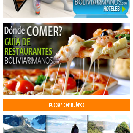
Dentistas
Estética Dental
Implantología Dental
Implantes dentales
Médicos Odontólogos
Odontología Integral
Odontología Estética
Odontología
Prótesis Dentales
Cirujano dental
Equipos médicos
Equipamiento médico
Buscar por Rubros
Equipos e insumos hospitalarios
Equipo para Laboratorio
Equipo e Instrumental Médico, Hospitalario
Instrumental e Insumos de Laboratorio