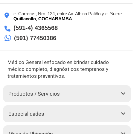
c. Carreras, Nro. 124, entre Av. Albina Patiño y c. Sucre.
Quillacollo,
COCHABAMBA
(591-4) 4365568
(591) 77450386
Médico General enfocado en brindar cuidado
médico completo, diagnósticos tempranos y
tratamientos preventivos.
Productos / Servicios
El Dr. Rodrigo Rocha Gutiérrez es un médico general
Especialidades
comprometido con el bienestar integral de sus pacientes. Con
un enfoque en la atención preventiva y el manejo efectivo de
enfermedades comunes, se especializa en ofrecer
El Dr. Rodrigo Rocha Gutiérrez brinda las siguientes
Mapa de Ubicación