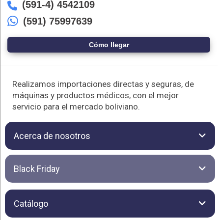
(591-4) 4542109
(591) 75997639
Cómo llegar
Realizamos importaciones directas y seguras, de
máquinas y productos médicos, con el mejor
servicio para el mercado boliviano.
Acerca de nosotros
Importadora ROCHA es una empresa líder e innovadora en el
Black Friday
rubro de la importación de tecnología médica y científica de
última generación. Comprometida con la excelencia y la
calidad, su misión es poner al alcance de la población
boliviana equipos modernos y confiables que mejoren el
Catálogo
trabajo de los profesionales de la salud y fortalezcan el