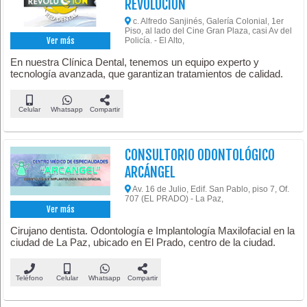
REVOLUCIÓN
c. Alfredo Sanjinés, Galería Colonial, 1er
Piso, al lado del Cine Gran Plaza, casi Av del
Policía. - El Alto,
Ver más
En nuestra Clínica Dental, tenemos un equipo experto y
tecnología avanzada, que garantizan tratamientos de calidad.
Celular
Whatsapp
Compartir
CONSULTORIO ODONTOLÓGICO
ARCÁNGEL
Av. 16 de Julio, Edif. San Pablo, piso 7, Of.
707 (EL PRADO) - La Paz,
Ver más
Cirujano dentista. Odontología e Implantología Maxilofacial en la
ciudad de La Paz, ubicado en El Prado, centro de la ciudad.
Teléfono
Celular
Whatsapp
Compartir