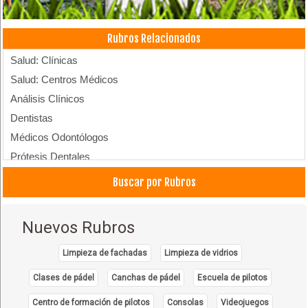
Rubros Relacionados
Salud: Clínicas
Salud: Centros Médicos
Análisis Clínicos
Dentistas
Médicos Odontólogos
Prótesis Dentales
Médicos Odontólogos Pediatras
Buscar por Rubros
Médicos Odontólogos Radiólogos
Ambulancias
Nuevos Rubros
Limpieza de fachadas
Limpieza de vidrios
Clases de pádel
Canchas de pádel
Escuela de pilotos
Centro de formación de pilotos
Consolas
Videojuegos