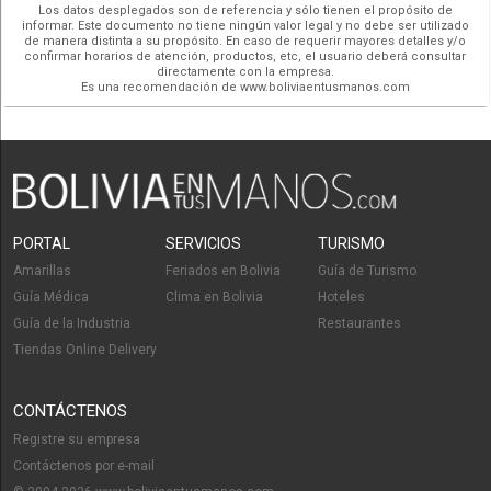
Los datos desplegados son de referencia y sólo tienen el propósito de
informar. Este documento no tiene ningún valor legal y no debe ser utilizado
de manera distinta a su propósito. En caso de requerir mayores detalles y/o
confirmar horarios de atención, productos, etc, el usuario deberá consultar
directamente con la empresa.
Es una recomendación de www.boliviaentusmanos.com
PORTAL
SERVICIOS
TURISMO
Amarillas
Feriados en Bolivia
Guía de Turismo
Guía Médica
Clima en Bolivia
Hoteles
Guía de la Industria
Restaurantes
Tiendas Online Delivery
CONTÁCTENOS
Registre su empresa
Contáctenos por e-mail