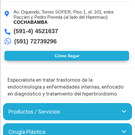
Av. Oquendo, Torres SOFER, Piso 1, of. 101, entre
Paccieri y Pedro Poveda (al lado del Hipermaxi)
COCHABAMBA
(591-4) 4521637
(591) 72739296
Cómo llegar
Especialista en tratar trastornos de la
endocrinología y enfermedades internas, enfocado
en diagnóstico y tratamiento del hipertiroidismo.
Productos / Servicios
El Dr. Norman Reinaga B. es un médico internista y
Cirugía Plástica
endocrinólogo especializado en el tratamiento del