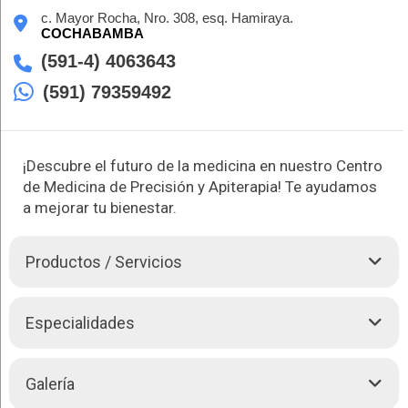
c. Mayor Rocha, Nro. 308, esq. Hamiraya.
COCHABAMBA
(591-4) 4063643
(591) 79359492
¡Descubre el futuro de la medicina en nuestro Centro
de Medicina de Precisión y Apiterapia! Te ayudamos
a mejorar tu bienestar.
Productos / Servicios
Somos una Institución Especializada en Medicina de Precisión
Especialidades
Ortomolecular y Apiterapia clínica de tercera generación;
basados en la evidencia científica más actual dentro de la
medicina. Integrando la información médica, nutricional y
Kimed le brinda las siguientes atenciones:
Galería
fisioterapia, desarrollo para de predecir el enfermedades,
previniendo y tratando enfermedades crónicas como Artritis