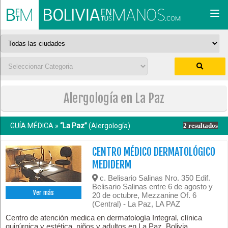
Togg
navi
Alergología en La Paz
GUÍA MÉDICA »
“La Paz”
(Alergología)
2 resultados
CENTRO MÉDICO DERMATOLÓGICO
MEDIDERM
c. Belisario Salinas Nro. 350 Edif.
Belisario Salinas entre 6 de agosto y
Ver más
20 de octubre, Mezzanine Of. 6
(Central) - La Paz, LA PAZ
Centro de atención medica en dermatología Integral, clínica
quirúrgica y estética, niños y adultos en La Paz, Bolivia.