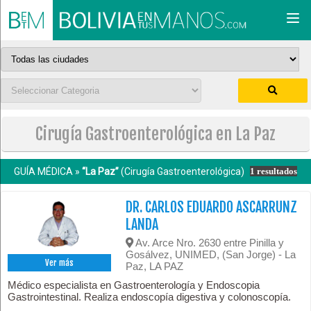
Togg
navi
Cirugía Gastroenterológica en La Paz
GUÍA MÉDICA »
“La Paz”
(Cirugía Gastroenterológica)
1 resultados
DR. CARLOS EDUARDO ASCARRUNZ
LANDA
Av. Arce Nro. 2630 entre Pinilla y
Gosálvez, UNIMED, (San Jorge) - La
Ver más
Paz, LA PAZ
Médico especialista en Gastroenterología y Endoscopia
Gastrointestinal. Realiza endoscopía digestiva y colonoscopía.