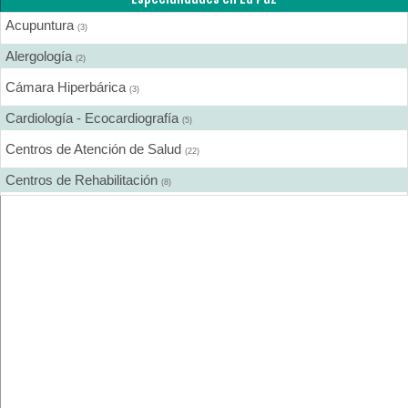
Acupuntura
(3)
Alergología
(2)
Cámara Hiperbárica
(3)
Cardiología - Ecocardiografía
(5)
Centros de Atención de Salud
(22)
Centros de Rehabilitación
(8)
Centros Médicos Especializados
(16)
Cirugía Digestiva
(1)
Cirugía Estética
(5)
Cirugía Gastroenterológica
(1)
Cirugía General
(8)
Cirugía Laparoscópica
(2)
Cirugía Pediátrica
(3)