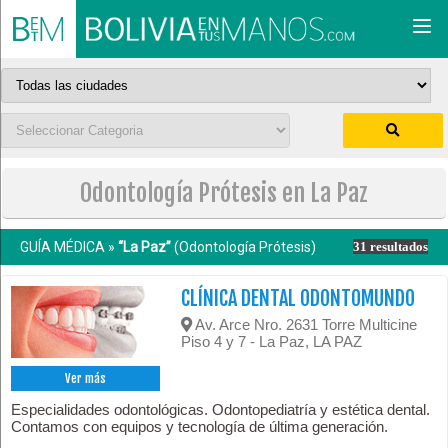
Togg
navi
Odontología Prótesis en La Paz
GUÍA MÉDICA »
“La Paz”
(Odontología Prótesis)
31 resultados
CLÍNICA DENTAL ODONTOMUNDO
Av. Arce Nro. 2631 Torre Multicine
Piso 4 y 7 - La Paz, LA PAZ
Ver más
Especialidades odontológicas. Odontopediatría y estética dental.
Contamos con equipos y tecnología de última generación.