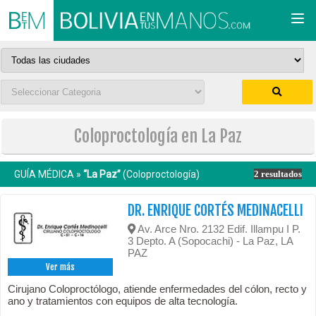
Togg
navi
Coloproctología en La Paz
GUÍA MÉDICA »
“La Paz”
(Coloproctología)
2 resultados
DR. ENRIQUE CORTÉS MEDINACELLI
Av. Arce Nro. 2132 Edif. Illampu I P.
3 Depto. A (Sopocachi) - La Paz, LA
PAZ
Ver más
Cirujano Coloproctólogo, atiende enfermedades del cólon, recto y
ano y tratamientos con equipos de alta tecnología.