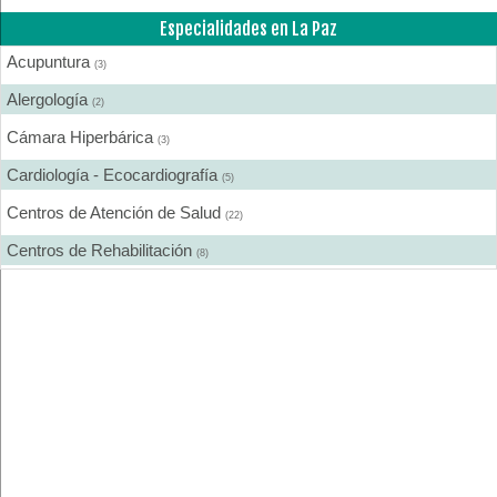
Especialidades en La Paz
Acupuntura
(3)
Alergología
(2)
Cámara Hiperbárica
(3)
Cardiología - Ecocardiografía
(5)
Centros de Atención de Salud
(22)
Centros de Rehabilitación
(8)
Centros Médicos Especializados
(16)
Cirugía Digestiva
(1)
Cirugía Estética
(5)
Cirugía Gastroenterológica
(1)
Cirugía General
(8)
Cirugía Laparoscópica
(2)