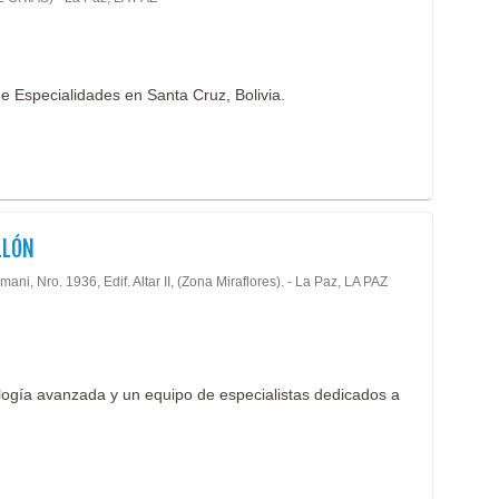
Odon
Estét
Odont
Farm
Odont
Fisio
e Especialidades en Santa Cruz, Bolivia.
Odon
Gastr
Odont
Geria
Odon
Ginec
Odont
Hema
Odon
LLÓN
Hosp
Oftal
limani, Nro. 1936, Edif. Altar II, (Zona Miraflores). - La Paz, LA PAZ
Impo
Onco
Inmun
Opti
Labor
Orto
Labor
Otorr
ología avanzada y un equipo de especialistas dedicados a
Labor
Oxig
Labor
Ozon
Labor
Pato