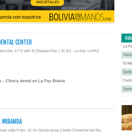
Cirug
Cirug
Cirug
Cirug
Ciruj
Odo
DENTAL CENTER
Clíni
La P
xico Nro. 1774 edif. El Shaddai Piso 1 Of 101 - La Paz, LA PAZ
Colop
Viac
Dens
El Al
Derm
Quill
Distr
 – Clínica dental en La Paz-Bolivia.
Coc
Ecog
Santa
Endo
Endo
Equip
Equip
L MIRANDA
Equip
ni calle 9 Nro. 15. Av. García lanza, Centro Comercial del Sur,