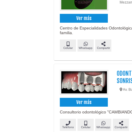
Mezzani
Ver más
Centro de Especialidades Odontológicas
familia.
Celular
Whatsapp
Compartir
ODONT
SONRI
Av. B
Ver más
Consultorio odontológico "CAMBIAN
Teléfono
Celular
Whatsapp
Compartir