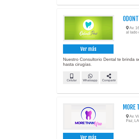
ODONT
Av. 16
al lado
Ver más
Nuestro Consultorio Dental te brinda s
hasta cirugías.
Celular
Whatsapp
Compartir
MORE 
Av. Vi
Paz, LA
Ver más