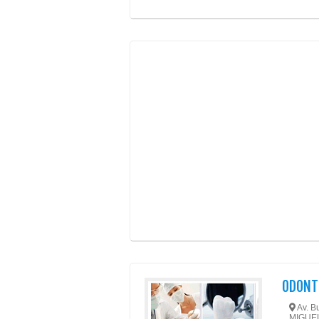
ODONTO
Av. Bu
MIGUEL