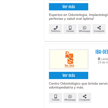
Ver más
Expertos en Odontología, Implantologí
perfectas y salud oral óptima!
Teléfono
Celular
Whatsapp
Compartir
IBA-D
Landa
23 de m
Ver más
Centro Odontológico que brinda servici
odontopediatría y más.
Celular
Whatsapp
Compartir