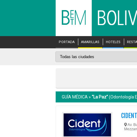
PORTADA
AMARILLAS
HOTELES
REST
GUÍA MÉDICA »
“La Paz”
(Odontología 
CIDEN
Av. Bu
Mezzani