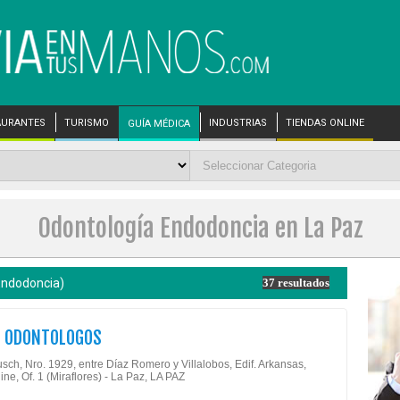
AURANTES
TURISMO
INDUSTRIAS
TIENDAS ONLINE
GUÍA MÉDICA
Odontología Endodoncia en La Paz
Endodoncia)
37 resultados
T ODONTOLOGOS
sch, Nro. 1929, entre Díaz Romero y Villalobos, Edif. Arkansas,
ne, Of. 1 (Miraflores) - La Paz, LA PAZ