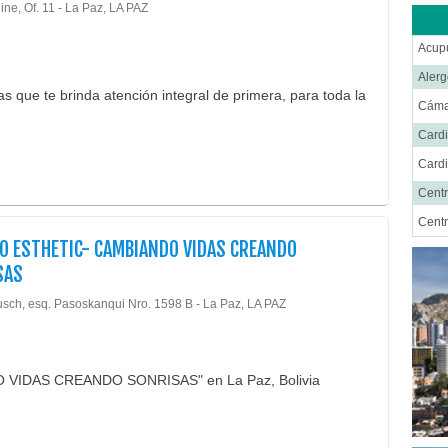
ne, Of. 11 - La Paz, LA PAZ
Equip
Estét
Acup
Farm
Alerg
 que te brinda atención integral de primera, para toda la
Fisio
Cáma
Gastr
Cardi
Ginec
Cardi
Hosp
Centr
Impo
Centr
O ESTHETIC- CAMBIANDO VIDAS CREANDO
Inmun
Cent
SAS
Labor
Cirug
usch, esq. Pasoskanqui Nro. 1598 B - La Paz, LA PAZ
Labor
Cirug
Labor
Cirug
Labor
Cirug
DO VIDAS CREANDO SONRISAS" en La Paz, Bolivia
Labor
Ciru
Laser
Cirug