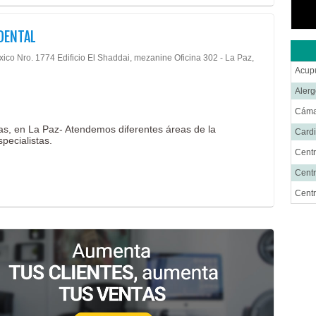
DENTAL
xico Nro. 1774 Edificio El Shaddai, mezanine Oficina 302 - La Paz,
Acup
Alerg
Cáma
as, en La Paz- Atendemos diferentes áreas de la
Cardi
pecialistas.
Centr
Centr
Cent
Cirug
Cirug
Cirug
Cirug
Ciru