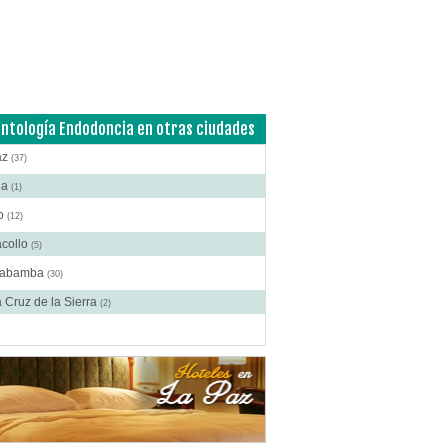
ía Pediátrica
(3)
ía Plástica
(5)
ía Plástica - Estética - Reconstrucción
(9)
ía torácica
(1)
anos Plásticos
(5)
ntología Endodoncia en otras ciudades
cas
(16)
az
(37)
roctología
(2)
ha
(1)
itometría Osea
(5)
to
(12)
atología
(9)
acollo
(5)
ibuidores de Medicamentos
(21)
habamba
(30)
rafía
(11)
 Cruz de la Sierra
(2)
crinología
(3)
scopía
(1)
o e Instrumental de Laboratorio
(18)
o e Instrumental Médico
(18)
o e Instrumental Odontológico
(5)