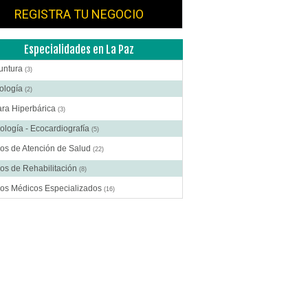
REGISTRA TU NEGOCIO
Especialidades en La Paz
untura
(3)
ología
(2)
ra Hiperbárica
(3)
ología - Ecocardiografía
(5)
os de Atención de Salud
(22)
os de Rehabilitación
(8)
ros Médicos Especializados
(16)
ía Digestiva
(1)
ía Estética
(5)
ía Gastroenterológica
(1)
ía General
(8)
gía Laparoscópica
(2)