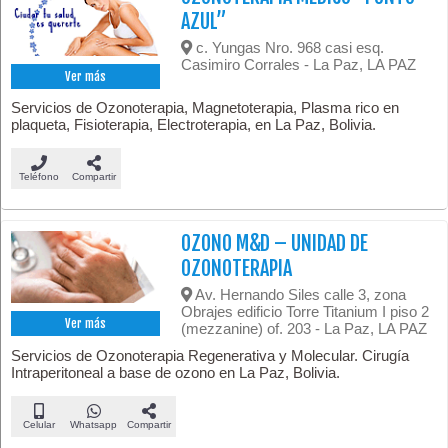
AZUL”
c. Yungas Nro. 968 casi esq.
Casimiro Corrales - La Paz, LA PAZ
Ver más
Servicios de Ozonoterapia, Magnetoterapia, Plasma rico en
plaqueta, Fisioterapia, Electroterapia, en La Paz, Bolivia.
Teléfono
Compartir
OZONO M&D – UNIDAD DE
OZONOTERAPIA
Av. Hernando Siles calle 3, zona
Obrajes edificio Torre Titanium I piso 2
Ver más
(mezzanine) of. 203 - La Paz, LA PAZ
Servicios de Ozonoterapia Regenerativa y Molecular. Cirugía
Intraperitoneal a base de ozono en La Paz, Bolivia.
Celular
Whatsapp
Compartir