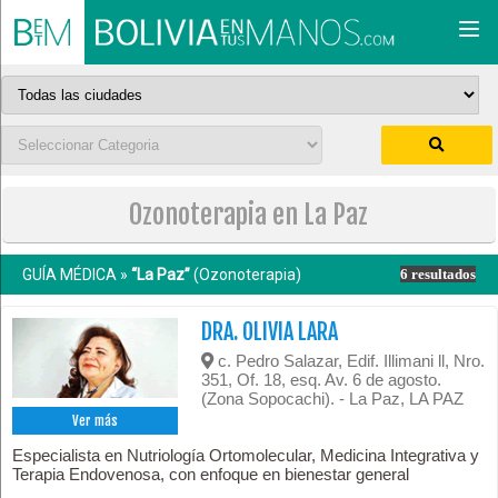
Togg
navi
Ozonoterapia en La Paz
GUÍA MÉDICA »
“La Paz”
(Ozonoterapia)
6 resultados
DRA. OLIVIA LARA
c. Pedro Salazar, Edif. Illimani ll, Nro.
351, Of. 18, esq. Av. 6 de agosto.
(Zona Sopocachi). - La Paz, LA PAZ
Ver más
Especialista en Nutriología Ortomolecular, Medicina Integrativa y
Terapia Endovenosa, con enfoque en bienestar general