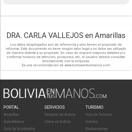
Chatear (591)
500 ft
Dra. Nelly Fabiani
Viernes:
Cerrado
• Cerrado ahora
CloudMade
Sábado:
Cerrado
Cardióloga Pediatra
Ver mapa más grande
Redes Sociales
Cómo llegar
Dr. Serjai Pardo Salinas
Cirujano Pediatra
DRA. CARLA VALLEJOS en Amarillas
Los datos desplegados son de referencia y sólo tienen el propósito de
informar. Este documento no tiene ningún valor legal y no debe ser utilizado
Lic. Lizeth Coria
de manera distinta a su propósito. En caso de requerir mayores detalles y/o
confirmar horarios de atención, productos, etc, el usuario deberá consultar
Fisioterapeuta y Kinesióloga
directamente con la empresa.
Es una recomendación de www.boliviaentusmanos.com
Dra. Shirley Morales
Pediatra - Hematóloga y Oncóloga
Pediatra
Lic. Laura Caviedes
PORTAL
SERVICIOS
TURISMO
Nutrición Clínica Pediatra y Adultos
Amarillas
Feriados en Bolivia
Guía de Turismo
Guía Médica
Clima en Bolivia
Hoteles
Dra. Lenny Gabriela Alba Caero
Guía de la Industria
Restaurantes