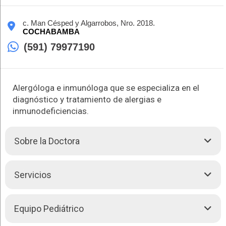
c. Man Césped y Algarrobos, Nro. 2018.
COCHABAMBA
(591) 79977190
Alergóloga e inmunóloga que se especializa en el
diagnóstico y tratamiento de alergias e
inmunodeficiencias.
Sobre la Doctora
La Dra. Carla Vallejos es una especialista en alergología e
Servicios
inmunología, dedicada a tratar tanto a niños como a adultos
con enfermedades alérgicas e inmunológicas. Su enfoque
integral asegura un diagnóstico preciso y un tratamiento
La Dra. Carla Vallejos brinda las siguientes atenciones:
Equipo Pediátrico
eficaz, mejorando la calidad de vida de sus pacientes.
Alergología pediátrica