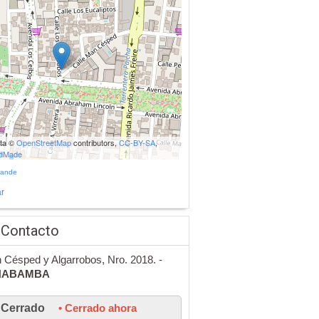
ata ©
OpenStreetMap
contributors,
CC-BY-SA
,
udMade
rande
r
 Contacto
 Césped y Algarrobos, Nro. 2018. -
HABAMBA
Cerrado
• Cerrado ahora