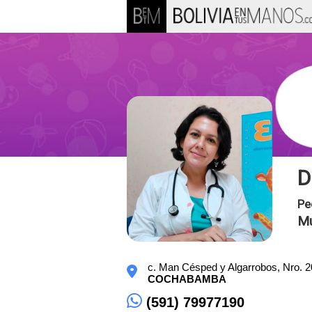
D
Pe
M
c. Man Césped y Algarrobos, Nro. 2
COCHABAMBA
(591) 79977190