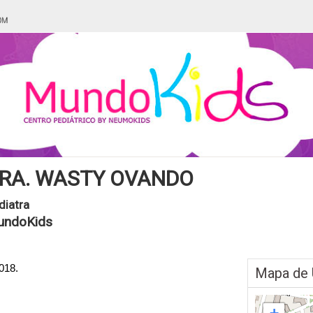
RA. WASTY OVANDO
diatra
undoKids
018.
Mapa de 