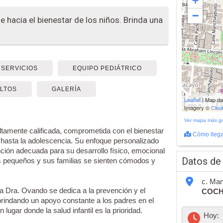
+
−
 hacia el bienestar de los niños. Brinda una
SERVICIOS
EQUIPO PEDIÁTRICO
LTOS
GALERÍA
200 m
Leaflet
| Map d
500 ft
Imagery ©
Clo
Ver mapa más g
tamente calificada, comprometida con el bienestar
Cómo llega
o hasta la adolescencia. Su enfoque personalizado
ción adecuada para su desarrollo físico, emocional
Datos de
s pequeños y sus familias se sienten cómodos y
c. Man
la Dra. Ovando se dedica a la prevención y el
COC
brindando un apoyo constante a los padres en el
 lugar donde la salud infantil es la prioridad.
Hoy: