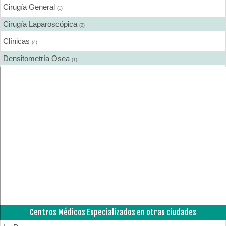
Cirugía General
(1)
Cirugía Laparoscópica
(2)
Clínicas
(4)
Densitometría Osea
(1)
Ecografía
(2)
Endoscopía
(1)
Farmacias
(1)
Fisioterapia - Rehabilitación - Integral
(1)
Gastroenterología
(1)
Ginecología y Obstetricia
(4)
Medicina Interna
(2)
Médicos
(36)
Centros Médicos Especializados en otras ciudades
Neurología
(1)