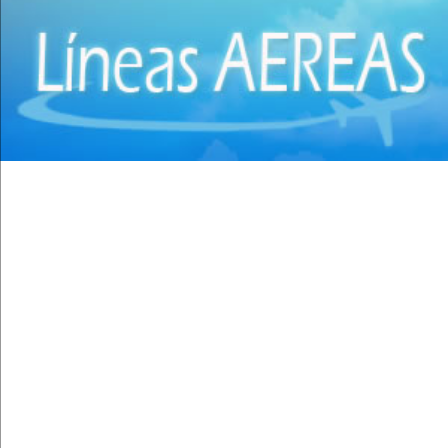
(28)
Cirugía torácica
(2)
Cirujanos Plásticos
(16)
Clínicas
(44)
Coloproctología
(4)
Densitometría Osea
(5)
Dermatología
(20)
Distribuidores de Medicamentos
(28)
Ecografía
(30)
Endocrinología
(10)
Endoscopía
(5)
Equipo e Instrumental de Laboratorio
(21)
Equipo e Instrumental Médico
(31)
Equipo e Instrumental Odontológico
(9)