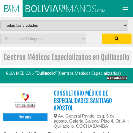
Togg
navi
Centros Médicos Especializados en Quillacollo
GUÍA MÉDICA »
“Quillacollo”
(Centros Médicos Especializados)
4 resultados
CONSULTORIO MÉDICO DE
ESPECIALIDADES SANTIAGO
APÓSTOL
Av. General Pando, esq. 6 de
Ver más
agosto, Galería Galena, Piso 4, Of. A. -
Quillacollo, COCHABAMBA