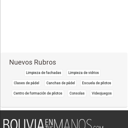
Equipo y Material Ortopédico
(3)
Estética Corporal
(33)
Farmacias
(111)
Fisioterapia - Rehabilitación - Integral
(52)
Gastroenterología
(12)
Geriatría - Gerontología
(1)
Nuevos Rubros
Ginecología y Obstetricia
(31)
Limpieza de fachadas
Limpieza de vidrios
Hematología
(7)
Clases de pádel
Canchas de pádel
Escuela de pilotos
Hospitales
(14)
Centro de formación de pilotos
Consolas
Videojuegos
Importadores de Medicamentos
(2)
Inmunología Clínica
(5)
Laboratorios de Analisis Clínicos
(27)
Laboratorios de Genética Bioquímica
(4)