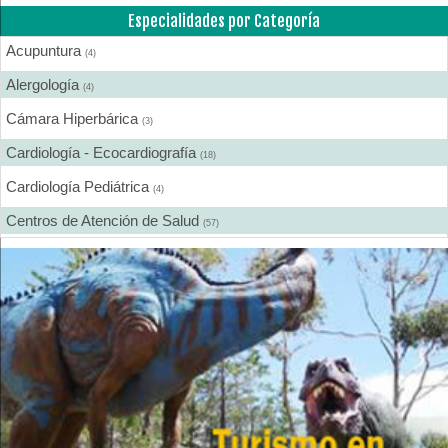
Especialidades por Categoría
Acupuntura
(4)
Alergología
(4)
Cámara Hiperbárica
(3)
Cardiología - Ecocardiografía
(18)
Cardiología Pediátrica
(4)
Centros de Atención de Salud
(57)
Centros de Rehabilitación
(12)
Centros Médicos Especializados
(41)
Cirugía Digestiva
(2)
Cirugía Estética
(18)
Cirugía Gastroenterológica
(2)
Cirugía General
(28)