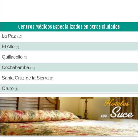
Rayos X
(1)
Servicios de Ambulancias
(1)
Centros Médicos Especializados en otras ciudades
Urología
(1)
La Paz
Urología - Andrología
(16)
(1)
El Alto
(5)
Quillacollo
(4)
Cochabamba
(19)
Santa Cruz de la Sierra
(2)
Oruro
(1)
Tarija
(2)
Sucre
(1)