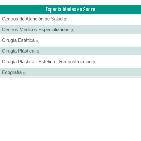
Especialidades en Sucre
Centros de Atención de Salud
(1)
Centros Médicos Especializados
(1)
Cirugía Estética
(1)
Cirugía Plástica
(1)
Cirugía Plástica - Estética - Reconstrucción
(1)
Ecografía
(1)
Estética Corporal
(1)
Fisioterapia - Rehabilitación - Integral
(1)
Hospitales
(1)
Laboratorios Farmacéuticos
(2)
Médicos
(2)
Otorrinolaringología
(1)