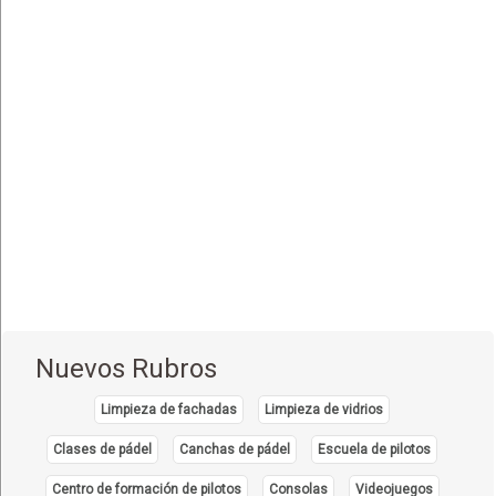
Endoscopía
(5)
Equipo e Instrumental de Laboratorio
(21)
Equipo e Instrumental Médico
(31)
Equipo e Instrumental Odontológico
(9)
Equipo y Material Ortopédico
(3)
Estética Corporal
(33)
Farmacias
(111)
Fisioterapia - Rehabilitación - Integral
(52)
Gastroenterología
(12)
Geriatría - Gerontología
(1)
Nuevos Rubros
Ginecología y Obstetricia
(31)
Limpieza de fachadas
Limpieza de vidrios
Hematología
(7)
Clases de pádel
Canchas de pádel
Escuela de pilotos
Hospitales
(14)
Centro de formación de pilotos
Consolas
Videojuegos
Importadores de Medicamentos