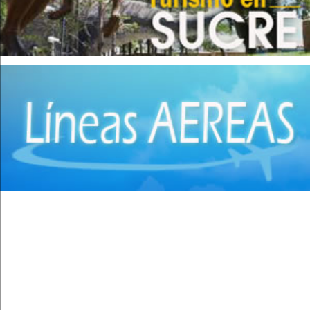
Cirugía Laparoscópica
(14)
Cirugía Pediátrica
(9)
Cirugía Plástica
(20)
Cirugía Plástica - Estética - Reconstrucción
(28)
Cirugía torácica
(2)
Cirujanos Plásticos
(16)
Clínicas
(44)
Coloproctología
(4)
Densitometría Osea
(5)
Dermatología
(20)
Distribuidores de Medicamentos
(28)
Ecografía
(30)
Endocrinología
(10)