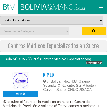
Togg
navi
Centros Médicos Especializados en Sucre
GUÍA MÉDICA »
“Sucre”
(Centros Médicos Especializados)
1 resultados
KIMED
c. Bolívar, Nro. 433, Galería
Yolanda, Of.6., entre San Alberto y
Calvo. - Sucre, CHUQUISACA
Ver más
¡Descubre el futuro de la medicina en nuestro Centro de
Medicina de Precisión y Apiterapia! Te ayudamos a mejorar tu