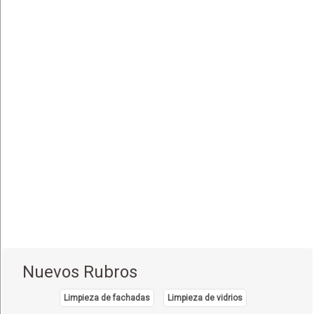
Endocrinología
(10)
Endoscopía
(5)
Equipo e Instrumental de Laboratorio
(21)
Equipo e Instrumental Médico
(31)
Equipo e Instrumental Odontológico
(9)
Equipo y Material Ortopédico
(3)
Estética Corporal
(33)
Farmacias
(111)
Fisioterapia - Rehabilitación - Integral
(52)
Gastroenterología
(12)
Geriatría - Gerontología
(1)
Nuevos Rubros
Ginecología y Obstetricia
(31)
Limpieza de fachadas
Limpieza de vidrios
Hematología
(7)