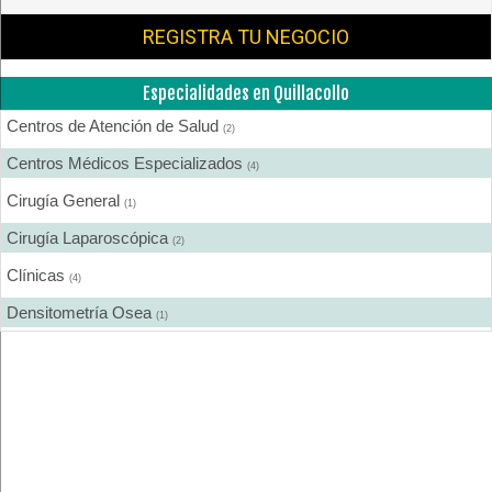
REGISTRA TU NEGOCIO
Especialidades en Quillacollo
Centros de Atención de Salud
(2)
Centros Médicos Especializados
(4)
Cirugía General
(1)
Cirugía Laparoscópica
(2)
Clínicas
(4)
Densitometría Osea
(1)
Ecografía
(2)
Endoscopía
(1)
Farmacias
(1)
Fisioterapia - Rehabilitación - Integral
(1)