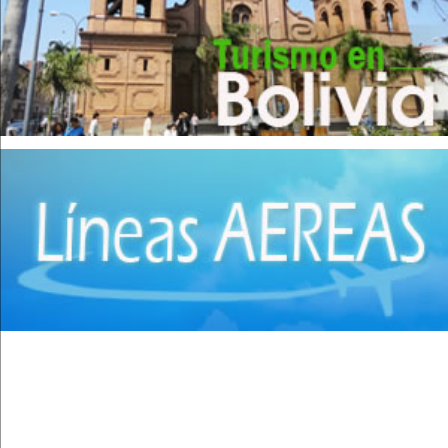
(2)
Cirugía General
(28)
Cirugía Laparoscópica
(14)
Cirugía Pediátrica
(9)
Cirugía Plástica
(20)
Cirugía Plástica - Estética - Reconstrucción
(28)
Cirugía torácica
(2)
Cirujanos Plásticos
(16)
Clínicas
(44)
Coloproctología
(4)
Densitometría Osea
(5)
Dermatología
(20)
Distribuidores de Medicamentos
(28)
Ecografía
(30)