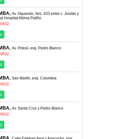
s
MBA,
Av. Oquendo, Nro. 433 entre c. Jordán y
al Hospital Albina Patiño
30632
s
MBA,
Av. Potosí, esq. Pedro Blanco
30632
s
MBA,
San Martín, esq. Colombia
30632
s
MBA,
Av. Santa Cruz y Pedro Blanco
30632
s
MBA,
Calle Esteban Arce y Ayacucho, esq.