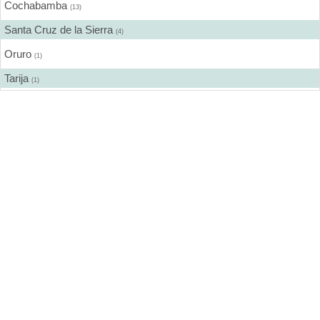
Cochabamba
(13)
Santa Cruz de la Sierra
(4)
Oruro
(1)
Tarija
(1)
Sucre
(1)