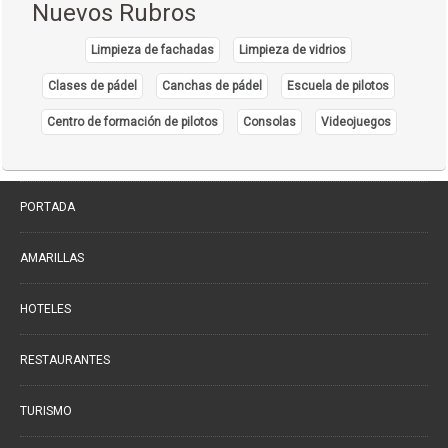
Nuevos Rubros
Dermatología
(20)
Limpieza de fachadas
Limpieza de vidrios
Distribuidores de Medicamentos
(28)
Clases de pádel
Canchas de pádel
Escuela de pilotos
Ecografía
(30)
Endocrinología
Centro de formación de pilotos
Consolas
Videojuegos
(10)
Endoscopía
(5)
Equipo e Instrumental de Laboratorio
(21)
PORTADA
Equipo e Instrumental Médico
(31)
Equipo e Instrumental Odontológico
AMARILLAS
(9)
Equipo y Material Ortopédico
(3)
HOTELES
Estética Corporal
(33)
Farmacias
RESTAURANTES
(111)
Fisioterapia - Rehabilitación - Integral
(52)
TURISMO
Gastroenterología
(12)