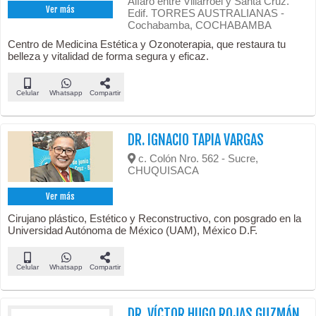
Alfaro entre Villarroel y Santa Cruz.
Ver más
Edif. TORRES AUSTRALIANAS -
Cochabamba, COCHABAMBA
Centro de Medicina Estética y Ozonoterapia, que restaura tu
belleza y vitalidad de forma segura y eficaz.
Celular
Whatsapp
Compartir
DR. IGNACIO TAPIA VARGAS
c. Colón Nro. 562 - Sucre,
CHUQUISACA
Ver más
Cirujano plástico, Estético y Reconstructivo, con posgrado en la
Universidad Autónoma de México (UAM), México D.F.
Celular
Whatsapp
Compartir
DR. VÍCTOR HUGO ROJAS GUZMÁN