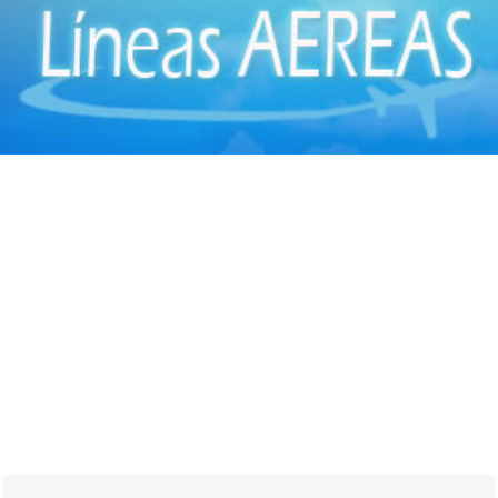
Cirugía Digestiva
(2)
Cirugía Estética
(18)
Cirugía Gastroenterológica
(2)
Cirugía General
(28)
Cirugía Laparoscópica
(14)
Cirugía Pediátrica
(9)
Cirugía Plástica
(20)
Cirugía Plástica - Estética - Reconstrucción
(28)
Cirugía torácica
(2)
Cirujanos Plásticos
(16)
Clínicas
(44)
Coloproctología
(4)
Densitometría Osea
(5)