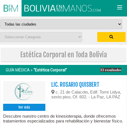
Togg
navi
Estética Corporal en Toda Bolivia
GUÍA MÉDICA »
“Estética Corporal”
33 resultados
LIC. ROSARIO QUISBERT
c. 21 de Calacoto, Edif. Torre Lidya,
sexto piso, Of. 602. - La Paz, LA PAZ
Ver más
Descubre nuestro centro de kinesioterapia, donde ofrecemos
tratamientos especializados para rehabilitación y bienestar físico.