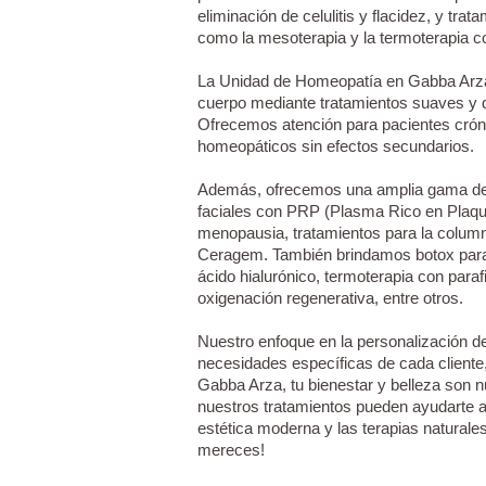
eliminación de celulitis y flacidez, y tra
como la mesoterapia y la termoterapia c
La Unidad de Homeopatía en Gabba Arza s
cuerpo mediante tratamientos suaves y 
Ofrecemos atención para pacientes crón
homeopáticos sin efectos secundarios.
Además, ofrecemos una amplia gama de s
faciales con PRP (Plasma Rico en Plaqueta
menopausia, tratamientos para la columna
Ceragem. También brindamos botox para e
ácido hialurónico, termoterapia con paraf
oxigenación regenerativa, entre otros.
Nuestro enfoque en la personalización d
necesidades específicas de cada cliente,
Gabba Arza, tu bienestar y belleza son
nuestros tratamientos pueden ayudarte a 
estética moderna y las terapias naturale
mereces!