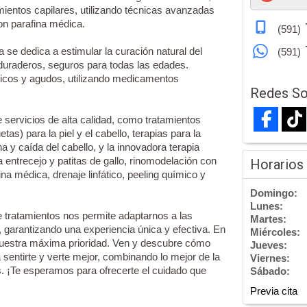
tamientos capilares, utilizando técnicas avanzadas
on parafina médica.
(591)
e dedica a estimular la curación natural del
(591)
duraderos, seguros para todas las edades.
icos y agudos, utilizando medicamentos
Redes So
ervicios de alta calidad, como tratamientos
s) para la piel y el cabello, terapias para la
 y caída del cabello, y la innovadora terapia
ntrecejo y patitas de gallo, rinomodelación con
Horarios
ina médica, drenaje linfático, peeling químico y
Domingo:
Lunes:
e tratamientos nos permite adaptarnos a las
Martes:
 garantizando una experiencia única y efectiva. En
Miércoles:
 nuestra máxima prioridad. Ven y descubre cómo
Jueves:
sentirte y verte mejor, combinando lo mejor de la
Viernes:
s. ¡Te esperamos para ofrecerte el cuidado que
Sábado:
Previa cita