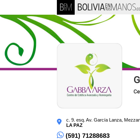
G
Ce
c. 9. esq. Av. García Lanza, Mezzan
LA PAZ
(591) 71288683