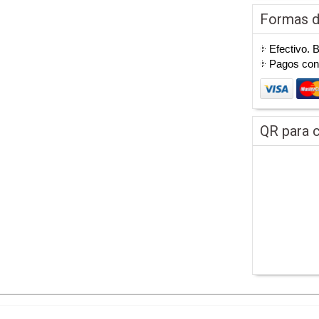
Formas 
Efectivo. 
Pagos co
QR para c