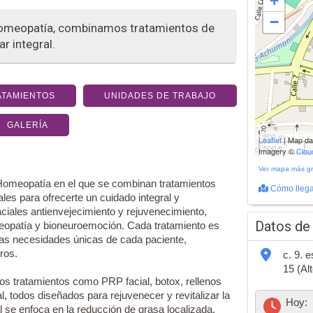
+
−
 Homeopatía, combinamos tratamientos de
r integral.
ATAMIENTOS
UNIDADES DE TRABAJO
GALERÍA
200 m
Leaflet
| Map d
500 ft
Imagery ©
Clo
Ver mapa más g
Homeopatía en el que se combinan tratamientos
Cómo llega
les para ofrecerte un cuidado integral y
ciales antienvejecimiento y rejuvenecimiento,
Datos de
meopatía y bioneuroemoción. Cada tratamiento es
las necesidades únicas de cada paciente,
ros.
c. 9. 
15 (Al
os tratamientos como PRP facial, botox, rellenos
l, todos diseñados para rejuvenecer y revitalizar la
Hoy:
l se enfoca en la reducción de grasa localizada,