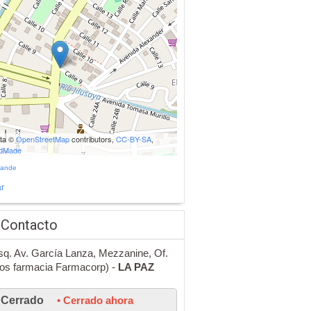
ata ©
OpenStreetMap
contributors,
CC-BY-SA
,
udMade
rande
r
 Contacto
esq. Av. García Lanza, Mezzanine, Of.
tos farmacia Farmacorp) -
LA PAZ
Cerrado
• Cerrado ahora