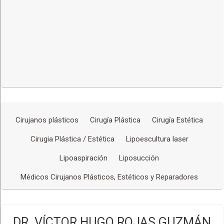
Bichectomia
Lipo de papada
Cirugía de rejuvenecimiento de cuello
Otoplastía (cirugía de oreja)
ATENCIÓN DE QUEMADOS
Colgajos
Injertos
CIRUGÍA RECONSTRUCTIVA
Secuelas de quemaduras
Cirujanos plásticos
Cirugía Plástica
Cirugía Estética
Cirugia Plástica / Estética
Lipoescultura laser
Lipoaspiración
Liposucción
Médicos Cirujanos Plásticos, Estéticos y Reparadores
DR. VÍCTOR HUGO ROJAS GUZMÁN