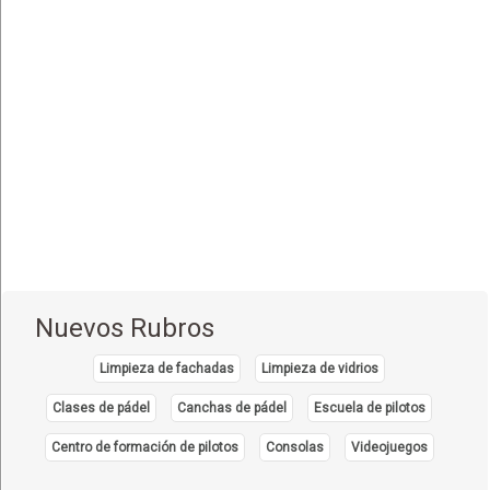
Equipo e Instrumental de Laboratorio
(21)
Equipo e Instrumental Médico
(31)
Equipo e Instrumental Odontológico
(9)
Equipo y Material Ortopédico
(3)
Estética Corporal
(33)
Farmacias
(111)
Fisioterapia - Rehabilitación - Integral
(52)
Gastroenterología
(12)
Geriatría - Gerontología
(1)
Nuevos Rubros
Ginecología y Obstetricia
(31)
Limpieza de fachadas
Limpieza de vidrios
Hematología
(7)
Clases de pádel
Canchas de pádel
Escuela de pilotos
Hospitales
(14)
Centro de formación de pilotos
Consolas
Videojuegos
Importadores de Medicamentos
(2)
Inmunología Clínica