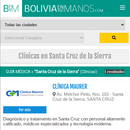
Togg
navi
Clínicas en Santa Cruz de la Sierra
GUÍA MÉDICA »
“Santa Cruz de la Sierra”
(Clínicas)
1 resultados
CLÍNICA MAURER
Av. Melchor Pinto, Nro. 103 - Santa
Cruz de la Sierra, SANTA CRUZ
Ver más
Diagnóstico y tratamiento en Santa Cruz con personal altamente
calificado, médicos especializados y tecnología moderna.