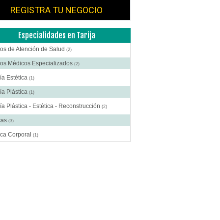
REGISTRA TU NEGOCIO
Especialidades en Tarija
os de Atención de Salud
(2)
ros Médicos Especializados
(2)
ía Estética
(1)
ía Plástica
(1)
ía Plástica - Estética - Reconstrucción
(2)
cas
(3)
ica Corporal
(1)
terapia - Rehabilitación - Integral
(1)
atorios Farmacéuticos
(2)
ina Estética
(1)
cos
(1)