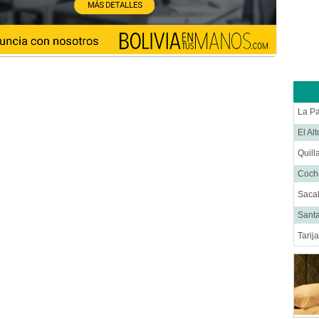
La P
El Al
Quill
Coc
Saca
Santa
Tarij