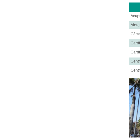
Acup
Alerg
Cáma
Cardi
Cardi
Centr
Centr
Cent
Cirug
Cirug
Cirug
Cirug
Ciru
Cirug