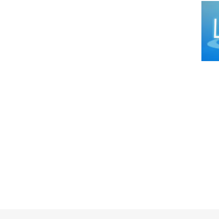
Cirug
Cirug
Cirug
Ciruj
Clíni
Colop
Dens
Derm
Distr
Ecog
Endo
Endo
Equip
Equip
Equip
Equip