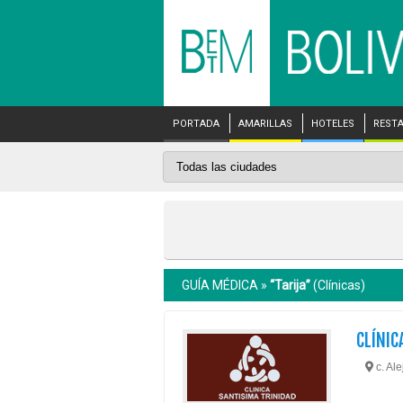
PORTADA
AMARILLAS
HOTELES
REST
GUÍA MÉDICA »
“Tarija”
(Clínicas)
CLÍNIC
c. Ale