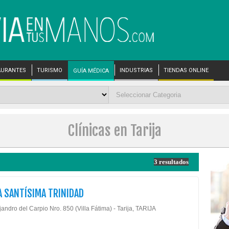
AURANTES
TURISMO
INDUSTRIAS
TIENDAS ONLINE
GUÍA MÉDICA
Clínicas en Tarija
3 resultados
A SANTÍSIMA TRINIDAD
jandro del Carpio Nro. 850 (Villa Fátima) - Tarija, TARIJA