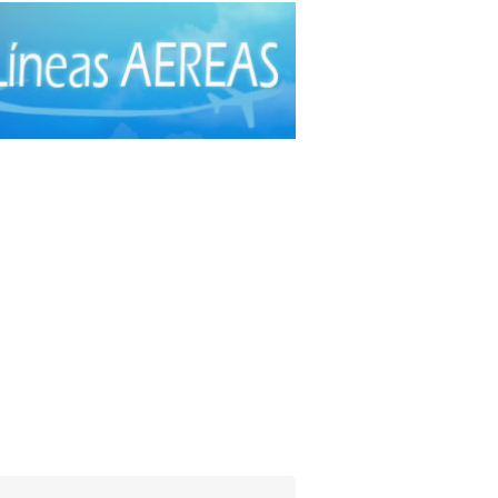
ía Plástica
(20)
ía Plástica - Estética - Reconstrucción
(28)
ía torácica
(2)
anos Plásticos
(16)
cas
(44)
roctología
(4)
itometría Osea
(5)
atología
(20)
ibuidores de Medicamentos
(28)
rafía
(30)
crinología
(10)
scopía
(5)
o e Instrumental de Laboratorio
(21)
o e Instrumental Médico
(31)
o e Instrumental Odontológico
(9)
o y Material Ortopédico
(3)