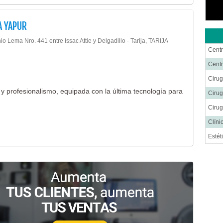
A YAPUR
io Lema Nro. 441 entre Issac Attie y Delgadillo - Tarija, TARIJA
Centr
Cent
Cirug
to y profesionalismo, equipada con la última tecnología para
Cirug
Cirug
Clíni
Estét
Fisio
Labor
Medic
Médi