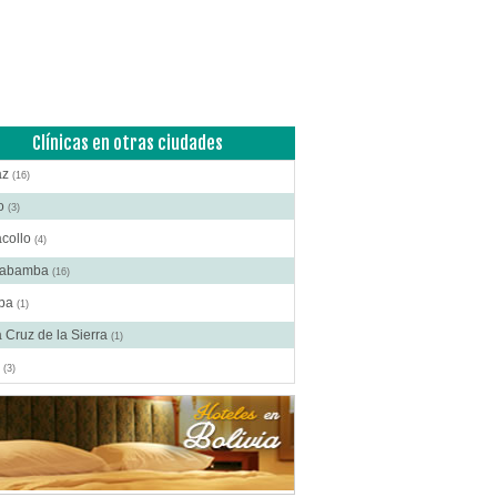
Clínicas en otras ciudades
az
(16)
to
(3)
acollo
(4)
habamba
(16)
ba
(1)
 Cruz de la Sierra
(1)
a
(3)