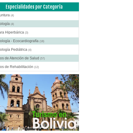
Especialidades por Categoría
untura
(4)
ología
(4)
ra Hiperbárica
(3)
ología - Ecocardiografía
(18)
ología Pediátrica
(4)
os de Atención de Salud
(57)
os de Rehabilitación
(12)
ros Médicos Especializados
(41)
ía Digestiva
(2)
ía Estética
(18)
ía Gastroenterológica
(2)
ía General
(28)
gía Laparoscópica
(14)
ía Pediátrica
(9)