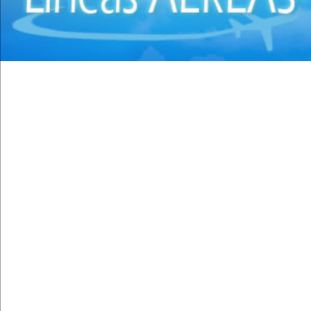
Clínicas
(44)
Coloproctología
(4)
Densitometría Osea
(5)
Dermatología
(20)
Distribuidores de Medicamentos
(28)
Ecografía
(30)
Endocrinología
(10)
Endoscopía
(5)
Equipo e Instrumental de Laboratorio
(21)
Equipo e Instrumental Médico
(31)
Equipo e Instrumental Odontológico
(9)
Equipo y Material Ortopédico
(3)
Estética Corporal
(33)