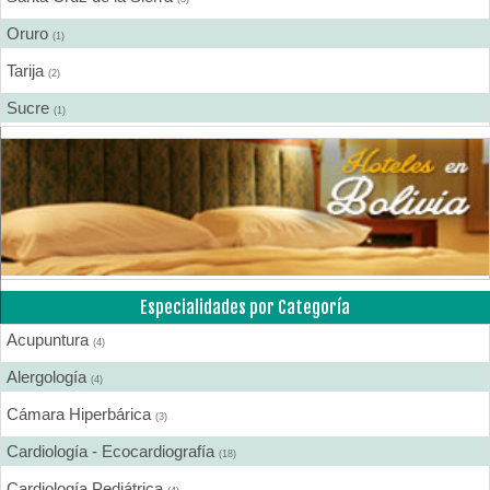
Oruro
(1)
Tarija
(2)
Sucre
(1)
Especialidades por Categoría
Acupuntura
(4)
Alergología
(4)
Cámara Hiperbárica
(3)
Cardiología - Ecocardiografía
(18)
Cardiología Pediátrica