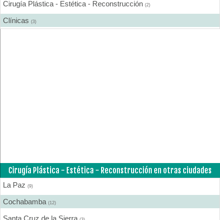
Cirugía Plástica - Estética - Reconstrucción
(2)
Clínicas
(3)
Estética Corporal
(1)
Fisioterapia - Rehabilitación - Integral
(1)
Laboratorios Farmacéuticos
(2)
Medicina Estética
(1)
Médicos
(1)
Cirugía Plástica - Estética - Reconstrucción en otras ciudades
La Paz
(9)
Cochabamba
(12)
Santa Cruz de la Sierra
(3)