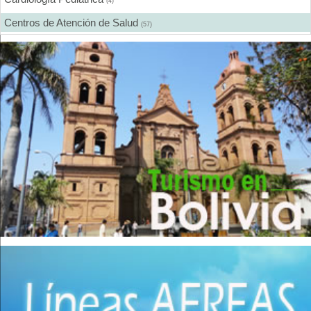
(4)
Centros de Atención de Salud
(57)
Centros de Rehabilitación
(12)
Centros Médicos Especializados
(41)
Cirugía Digestiva
(2)
Cirugía Estética
(18)
Cirugía Gastroenterológica
(2)
Cirugía General
(28)
Cirugía Laparoscópica
(14)
Cirugía Pediátrica
(9)
Cirugía Plástica
(20)
Cirugía Plástica - Estética - Reconstrucción
(28)
Cirugía torácica
(2)
Cirujanos Plásticos
(16)