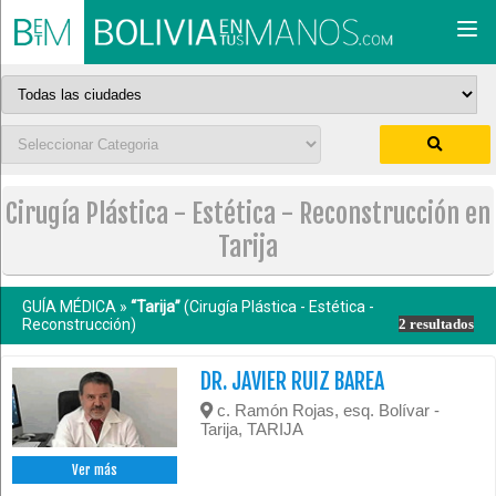
Togg
navi
Cirugía Plástica - Estética - Reconstrucción en
Tarija
GUÍA MÉDICA »
“Tarija”
(Cirugía Plástica - Estética -
Reconstrucción)
2 resultados
DR. JAVIER RUIZ BAREA
c. Ramón Rojas, esq. Bolívar -
Tarija, TARIJA
Ver más