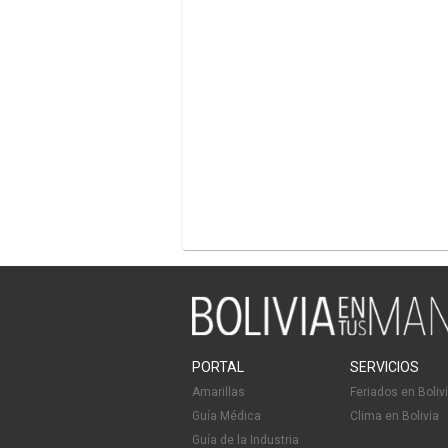
PORTAL
SERVICIOS
Amarillas
Feriados en Boliv
Guía Médica
Clima en Bolivia
Guía de la Industria