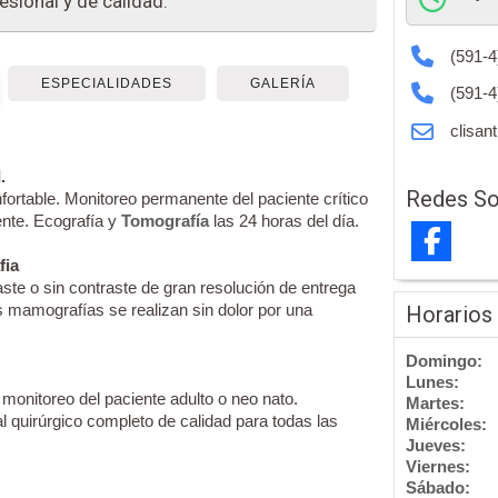
sional y de calidad.
(591-4
ESPECIALIDADES
GALERÍA
(591-4
clisant
.
Redes So
rtable. Monitoreo permanente del paciente crítico
ente. Ecografía y
Tomografía
las 24 horas del día.
fia
ste o sin contraste de gran resolución de entrega
s mamografías se realizan sin dolor por una
Horarios
Domingo:
Lunes:
monitoreo del paciente adulto o neo nato.
Martes:
l quirúrgico completo de calidad para todas las
Miércoles:
Jueves:
Viernes:
Sábado: