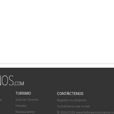
TURISMO
CONTÁCTENOS
ia
Guía de Turismo
Registre su empresa
Hoteles
Contáctenos por e-mail
Restaurantes
© 2004-2026 www.boliviaentusmanos.