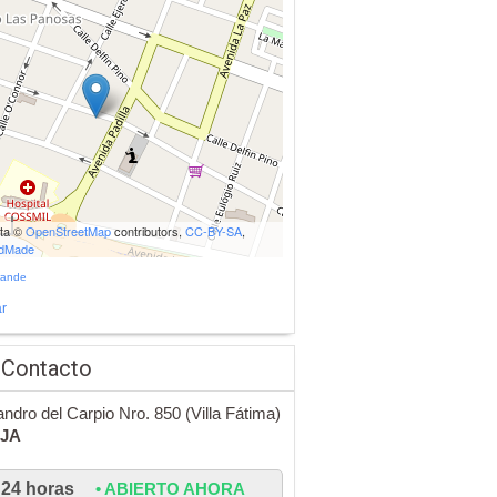
ata ©
OpenStreetMap
contributors,
CC-BY-SA
,
udMade
rande
r
 Contacto
jandro del Carpio Nro. 850 (Villa Fátima)
IJA
24 horas
• ABIERTO AHORA