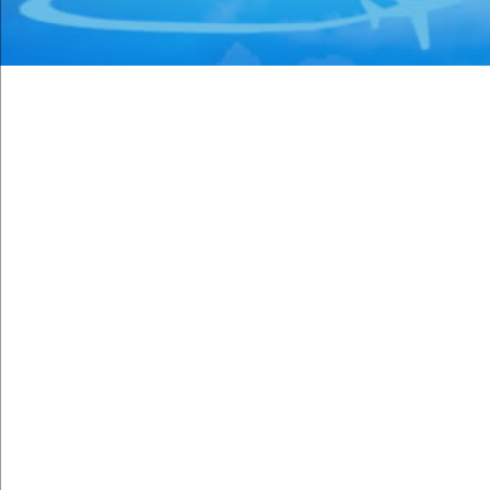
(44)
Coloproctología
(4)
Densitometría Osea
(5)
Dermatología
(20)
Distribuidores de Medicamentos
(28)
Ecografía
(30)
Endocrinología
(10)
Endoscopía
(5)
Equipo e Instrumental de Laboratorio
(21)
Equipo e Instrumental Médico
(31)
Equipo e Instrumental Odontológico
(9)
Equipo y Material Ortopédico
(3)
Estética Corporal
(33)
Farmacias
(111)