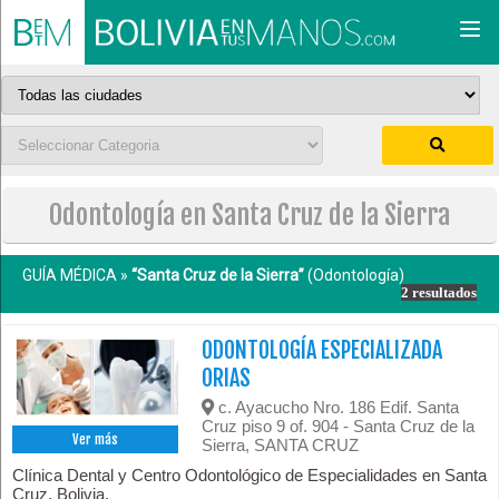
Togg
navi
Odontología en Santa Cruz de la Sierra
GUÍA MÉDICA »
“Santa Cruz de la Sierra”
(Odontología)
2 resultados
ODONTOLOGÍA ESPECIALIZADA
ORIAS
c. Ayacucho Nro. 186 Edif. Santa
Cruz piso 9 of. 904 - Santa Cruz de la
Ver más
Sierra, SANTA CRUZ
Clínica Dental y Centro Odontológico de Especialidades en Santa
Cruz, Bolivia.