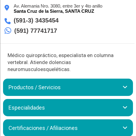
Av. Alemania Nro. 3080, entre 3er y 4to anillo
Santa Cruz de la Sierra,
SANTA CRUZ
(591-3) 3435454
(591) 77741717
Médico quiropráctico, especialista en columna
vertebral. Atiende dolencias
neuromusculoesqueléticas.
Productos / Servicios
El Dr. Ángel Remmy Zaconeta Fernández ofrece tratamientos
Especialidades
Quiroprácticos
especializados para el alivio y la corrección
de dolencias neuromusculoesqueléticas. Con un enfoque
centrado en la columna vertebral, el Dr. Zaconeta utiliza
Atendemos las siguientes dolencias:
Certificaciones / Afiliaciones
técnicas avanzadas para ajustar y realinear la columna,
mejorando así la función y el bienestar del paciente. Con