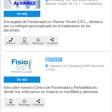
Av. América, Nro. 839, entre Pando y
Melchor Urquidi, Pb, Of. 2. - Cochabamba,
Ver más
Encargada de Fisioterapia en Shema Yisrael S.R.L., destaca
por su enfoque personalizado en el tratamiento de los
pacientes.
Teléfono
Celular
Whatsapp
Compartir
FISIOSUR
Calacoto C/21 Shopping 2000 oficina 6A -
La Paz,
Ver más
Descubre nuestra Clínica de Fisioterapia y Rehabilitación,
donde nos enfocamos en mejorar tu movilidad y bienestar.
Celular
Whatsapp
Compartir