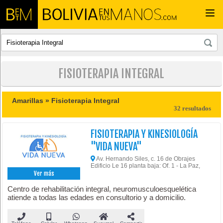
Togg
navi
FISIOTERAPIA INTEGRAL
Amarillas »
Fisioterapia Integral
32 resultados
FISIOTERAPIA Y KINESIOLOGÍA
"VIDA NUEVA"
Av. Hernando Siles, c. 16 de Obrajes
Edificio Le 16 planta baja: Of. 1 - La Paz,
Ver más
Centro de rehabilitación integral, neuromusculoesquelética
atiende a todas las edades en consultorio y a domicilio.