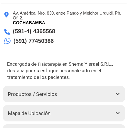
Av. América, Nro. 839, entre Pando y Melchor Urquidi, Pb,
Of. 2.
COCHABAMBA
(591-4) 4365568
(591) 77450386
Encargada de
en Shema Yisrael S.R.L.,
Fisioterapia
destaca por su enfoque personalizado en el
tratamiento de los pacientes.
Productos / Servicios
Abigail Karina Villca Villca, como encargada de
Fisioterapia
Mapa de Ubicación
en Shema Yisrael S.R.L., se especializa en ofrecer
tratamientos que promueven la recuperación y el bienestar
físico de los pacientes. Con una dedicación a la atención