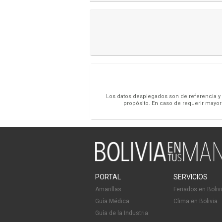
Los datos desplegados son de referencia y s
propósito. En caso de requerir mayor
PORTAL
SERVICIOS
Amarillas
Feriados en Boliv
Guía Médica
Clima en Bolivia
Guía de la Industria