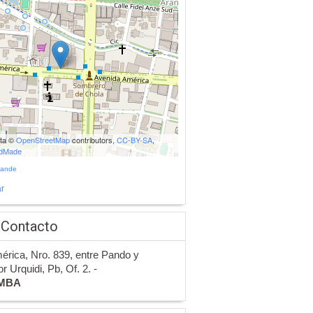
ata ©
OpenStreetMap
contributors,
CC-BY-SA
,
udMade
rande
r
 Contacto
érica, Nro. 839, entre Pando y
r Urquidi, Pb, Of. 2. -
MBA