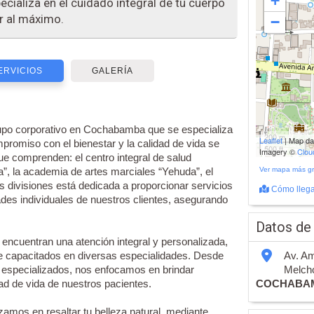
+
cializa en el cuidado integral de tu cuerpo
ir al máximo.
−
ERVICIOS
GALERÍA
upo corporativo en Cochabamba que se especializa
200 m
Leaflet
| Map d
mpromiso con el bienestar y la calidad de vida se
500 ft
Imagery ©
Clo
que comprenden: el centro integral de salud
a”, la academia de artes marciales “Yehuda”, el
Ver mapa más g
as divisiones está dedicada a proporcionar servicios
Cómo llega
ades individuales de nuestros clientes, asegurando
Datos de
encuentran una atención integral y personalizada,
e capacitados en diversas especialidades. Desde
Av. Am
 especializados, nos enfocamos en brindar
Melcho
ad de vida de nuestros pacientes.
COCHABA
zamos en resaltar tu belleza natural, mediante