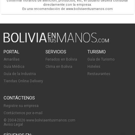
confirmar horarios de atención, productos, etc, el usuario deberá consultar
directamente con la empresa.
Es una recomendación de www.boliviaentusmanos.com
PORTAL
SERVICIOS
TURISMO
Amarillas
Feriados en Bolivia
Guía de Turismo
Guía Médica
Clima en Bolivia
Hoteles
Guía de la Industria
Restaurantes
Tiendas Online Delivery
CONTÁCTENOS
Registre su empresa
Contáctenos por e-mail
© 2004-2026 www.boliviaentusmanos.com
Aviso Legal