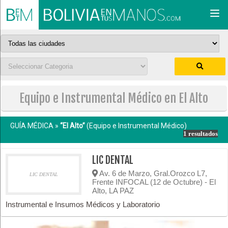
Togg
navi
Equipo e Instrumental Médico en El Alto
GUÍA MÉDICA »
“El Alto”
(Equipo e Instrumental Médico)
1 resultados
LIC DENTAL
Av. 6 de Marzo, Gral.Orozco L7,
LIC DENTAL
Frente INFOCAL (12 de Octubre) - El
Alto, LA PAZ
Instrumental e Insumos Médicos y Laboratorio