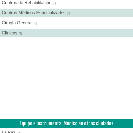
Centros de Rehabilitación
(1)
Centros Médicos Especializados
(5)
Cirugía General
(1)
Clínicas
(3)
Dermatología
(1)
Ecografía
(2)
Equipo e Instrumental de Laboratorio
(1)
Equipo e Instrumental Médico
(1)
Estética Corporal
(1)
Fisioterapia - Rehabilitación - Integral
(6)
Ginecología y Obstetricia
(1)
Hospitales
(4)
Equipo e Instrumental Médico en otras ciudades
Laboratorios de Analisis Clínicos
(3)
La Paz