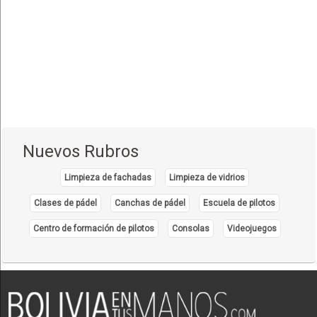
Equipo y Material Ortopédico
(3)
Estética Corporal
(33)
Farmacias
(111)
Fisioterapia - Rehabilitación - Integral
(52)
Gastroenterología
(12)
Geriatría - Gerontología
(1)
Nuevos Rubros
Ginecología y Obstetricia
(31)
Limpieza de fachadas
Limpieza de vidrios
Hematología
(7)
Clases de pádel
Canchas de pádel
Escuela de pilotos
Hospitales
(14)
Centro de formación de pilotos
Consolas
Videojuegos
Importadores de Medicamentos
(2)
Inmunología Clínica
(5)
Laboratorios de Analisis Clínicos
(27)
Laboratorios de Genética Bioquímica
(4)