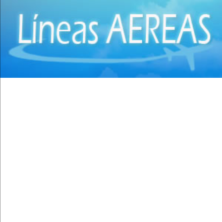
Cirugía torácica
(2)
Cirujanos Plásticos
(16)
Clínicas
(44)
Coloproctología
(4)
Densitometría Osea
(5)
Dermatología
(20)
Distribuidores de Medicamentos
(28)
Ecografía
(30)
Endocrinología
(10)
Endoscopía
(5)
Equipo e Instrumental de Laboratorio
(21)
Equipo e Instrumental Médico
(31)
Equipo e Instrumental Odontológico
(9)