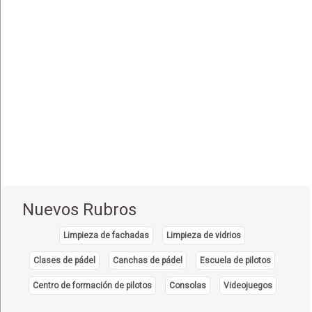
Equipo e Instrumental de Laboratorio
(21)
Equipo e Instrumental Médico
(31)
Equipo e Instrumental Odontológico
(9)
Equipo y Material Ortopédico
(3)
Estética Corporal
(33)
Farmacias
(111)
Fisioterapia - Rehabilitación - Integral
(52)
Gastroenterología
(12)
Geriatría - Gerontología
(1)
Nuevos Rubros
Ginecología y Obstetricia
(31)
Limpieza de fachadas
Limpieza de vidrios
Hematología
(7)
Clases de pádel
Canchas de pádel
Escuela de pilotos
Hospitales
(14)
Centro de formación de pilotos
Consolas
Videojuegos
Importadores de Medicamentos
(2)