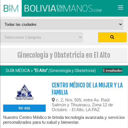
Togg
navi
Ginecología y Obstetricia en El Alto
GUÍA MÉDICA »
“El Alto”
(Ginecología y Obstetricia)
1 resultados
CENTRO MÉDICO DE LA MUJER Y LA
FAMILIA
c. 2, Nro. 505, entre Av. Raúl
Salmón y Tihuanacu, Zona 12 de
Ver más
Octubre. - El Alto, LA PAZ
Nuestro Centro Médico te brinda tecnología avanzada y servicios
personalizados para tu salud y bienestar.