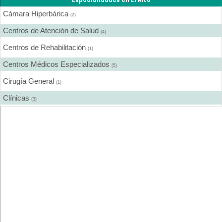
Cámara Hiperbárica
(2)
Centros de Atención de Salud
(4)
Centros de Rehabilitación
(1)
Centros Médicos Especializados
(5)
Cirugía General
(1)
Clínicas
(3)
Dermatología
(1)
Ecografía
(2)
Equipo e Instrumental de Laboratorio
(1)
Equipo e Instrumental Médico
(1)
Estética Corporal
(1)
Fisioterapia - Rehabilitación - Integral
(6)
Ginecología y Obstetricia
(1)