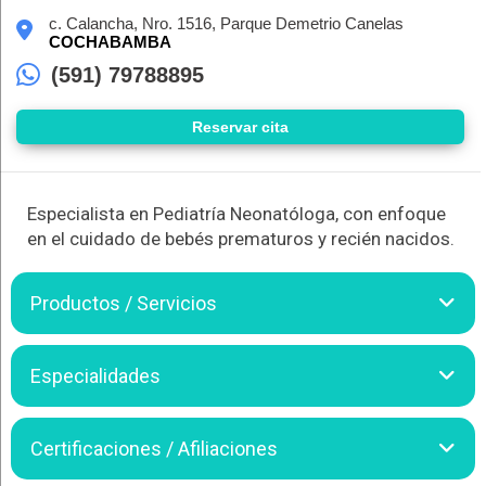
c. Calancha, Nro. 1516, Parque Demetrio Canelas
COCHABAMBA
(591) 79788895
Reservar cita
Especialista en Pediatría Neonatóloga, con enfoque
en el cuidado de bebés prematuros y recién nacidos.
Productos / Servicios
La Dra. Noemí Mérida Nina se destaca por realizar
Especialidades
procedimientos esenciales como la evaluación y tratamiento
de pacientes pediátricos tanto sanos como enfermos, así
como el cuidado especializado de los recién nacidos
La Dra. Noemí Mérida Nina realiza los siguientes
Certificaciones / Afiliaciones
prematuros.
procedimientos: