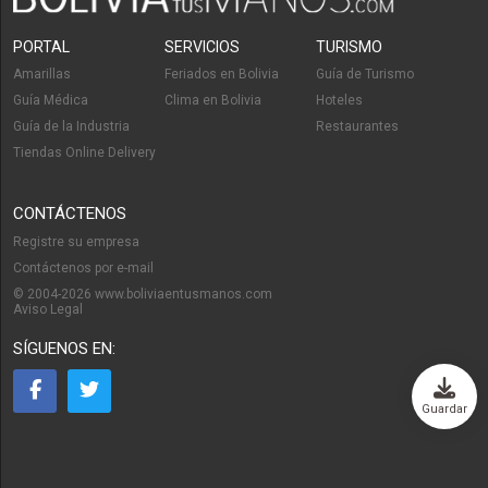
PORTAL
SERVICIOS
TURISMO
Amarillas
Feriados en Bolivia
Guía de Turismo
Guía Médica
Clima en Bolivia
Hoteles
Guía de la Industria
Restaurantes
Tiendas Online Delivery
CONTÁCTENOS
Registre su empresa
Contáctenos por e-mail
© 2004-2026 www.boliviaentusmanos.com
Aviso Legal
SÍGUENOS EN:
Guardar