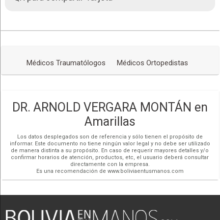
76972041
Dólares
Llamar (591)
Miércoles:
11:00 - 13:00
500 ft
CloudMade
16:00 - 19:00
Pagos con QR
76972041
Chatear (591)
Ver mapa más grande
Jueves:
11:00 - 13:00
MIEMBRO TITULAR DE SLAOT
MIEMBRO TITULAR ACTIVO DE
16:00 - 19:00
• Abierto ahora
(SOCIEDAD LATINOAMERICANA
SLARD - SOCIEDAD
Cómo llegar
Viernes:
11:00 - 13:00
DE ORTOPEDIA Y
LATINOAMERICANA DE
Redes Sociales
TRAUMATOLOGÍA)
ARTROSCOPIA, RODILLA Y
16:00 - 19:00
DEPORTE
Sábado:
Cerrado
Médicos Traumatólogos
Médicos Ortopedistas
DR. ARNOLD VERGARA MONTÁN en
Amarillas
Los datos desplegados son de referencia y sólo tienen el propósito de
informar. Este documento no tiene ningún valor legal y no debe ser utilizado
de manera distinta a su propósito. En caso de requerir mayores detalles y/o
confirmar horarios de atención, productos, etc, el usuario deberá consultar
directamente con la empresa.
Es una recomendación de www.boliviaentusmanos.com