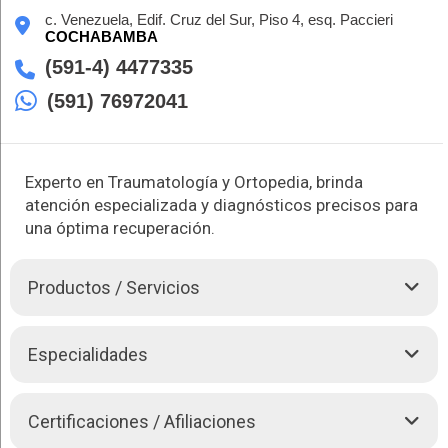
c. Venezuela, Edif. Cruz del Sur, Piso 4, esq. Paccieri
COCHABAMBA
(591-4) 4477335
(591) 76972041
Experto en Traumatología y Ortopedia, brinda
atención especializada y diagnósticos precisos para
una óptima recuperación.
Productos / Servicios
El Dr. Arnold Vergara Montán es Traumatólogo Ortopedista,
Especialidades
con especializado en la rodilla, y esta está avalada por su
máster en España, específicamente en la Clínica CEMTRO
de Madrid. Su enfoque profesional abarca diversas áreas de
El Dr. Arnold Vergara Montán brinda atención de:
Certificaciones / Afiliaciones
atención médica, incluyendo Luxaciones, Fracturas, Ortopedia
Pediátrica, Prótesis, Artroscopia y Medicina Deportiva.