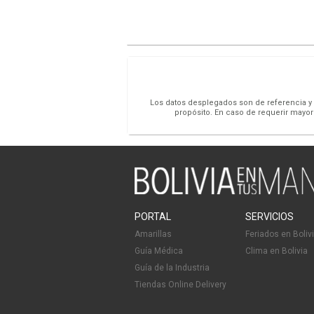
Los datos desplegados son de referencia y s
propósito. En caso de requerir mayor
PORTAL
SERVICIOS
Amarillas
Feriados en Boliv
Guía Médica
Clima en Bolivia
Guía de la Industria
Tiendas Online Delivery