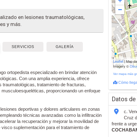
+
−
alizado en lesiones traumatológicas,
nes y más.
SERVICIOS
GALERÍA
200 m
Leaflet
| Map d
500 ft
Imagery ©
Clo
ogo ortopedista especializado en brindar atención
Ver mapa más g
tológicas. Con una amplia experiencia, ofrece
Cómo llega
 traumatológicas, tratamiento de fracturas,
 musculoesqueléticas, proporcionando un enfoque
Datos de
lesiones deportivas y dolores articulares en zonas
c. Ven
o, empleando técnicas avanzadas como la infiltración
Cruz d
celerar la recuperación y mejorar la movilidad de
frente a urg
 visco suplementación para el tratamiento de
COCHABA