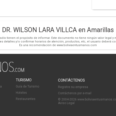
DR. WILSON LARA VILLCA en Amarillas
ólo tienen el propósito de informar. Este documento no tiene ningún valor legal y n
es detalles y/o confirmar horarios de atención, productos, etc, el usuario deberá c
Es una recomendación de www.boliviaentusmanos.com
TURISMO
CONTÁCTENOS
ia
Guía de Turismo
Registre su empresa
Hoteles
Contáctenos por e-mail
Restaurantes
© 2004-2026 www.boliviaentusmanos.
Aviso Legal