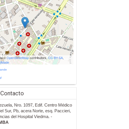
ata ©
OpenStreetMap
contributors,
CC-BY-SA
,
udMade
rande
r
 Contacto
ezuela, Nro. 1097, Edif. Centro Médico
el Sur, Pb, acera Norte, esq. Paccieri,
encias del Hospital Viedma. -
MBA