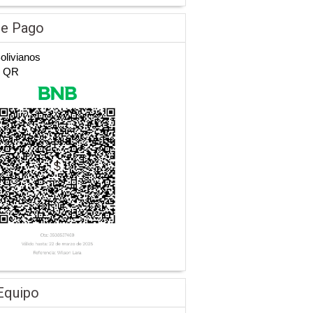
de Pago
Bolivianos
n QR
Equipo