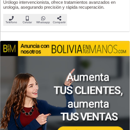
Urólogo intervencionista, ofrece tratamientos avanzados en
urología, asegurando precisión y rápida recuperación.
Teléfono
Celular
Whatsapp
Compartir