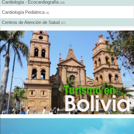
Cardiología - Ecocardiografía
(18)
Cardiología Pediátrica
(4)
Centros de Atención de Salud
(57)
Centros de Rehabilitación
(12)
Centros Médicos Especializados
(41)
Cirugía Digestiva
(2)
Cirugía Estética
(18)
Cirugía Gastroenterológica
(2)
Cirugía General
(28)
Cirugía Laparoscópica
(14)
Cirugía Pediátrica
(9)
Cirugía Plástica
(20)
Cirugía Plástica - Estética - Reconstrucción
(28)