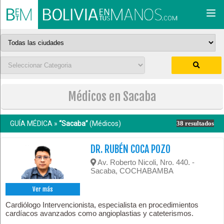
Togg
navi
Médicos en Sacaba
GUÍA MÉDICA »
“Sacaba”
(Médicos)
38 resultados
DR. RUBÉN COCA POZO
Av. Roberto Nicoli, Nro. 440. -
Sacaba, COCHABAMBA
Ver más
Cardiólogo Intervencionista, especialista en procedimientos
cardíacos avanzados como angioplastias y cateterismos.