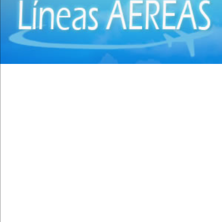
Cirugía torácica
(2)
Cirujanos Plásticos
(16)
Clínicas
(44)
Coloproctología
(4)
Densitometría Osea
(5)
Dermatología
(20)
Distribuidores de Medicamentos
(28)
Ecografía
(30)
Endocrinología
(10)
Endoscopía
(5)
Equipo e Instrumental de Laboratorio
(21)
Equipo e Instrumental Médico
(31)
Equipo e Instrumental Odontológico
(9)
Equipo y Material Ortopédico
(3)