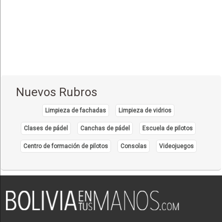
Estética Corporal
(33)
Farmacias
(111)
Fisioterapia - Rehabilitación - Integral
(52)
Gastroenterología
(12)
Geriatría - Gerontología
(1)
Nuevos Rubros
Ginecología y Obstetricia
(31)
Limpieza de fachadas
Limpieza de vidrios
Hematología
(7)
Clases de pádel
Canchas de pádel
Escuela de pilotos
Hospitales
(14)
Centro de formación de pilotos
Consolas
Videojuegos
Importadores de Medicamentos
(2)
Inmunología Clínica
(5)
Laboratorios de Analisis Clínicos
(27)
Laboratorios de Genética Bioquímica
(4)
Laboratorios de Insumos Médico Quirúrgicos
(1)