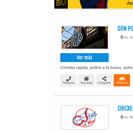
DON P
Av. G
Ver más
Comida rápida, pollos a la brasa, pollo
Teléfono
Sucursal
Compartir
Delivery
CHICK
Av. M