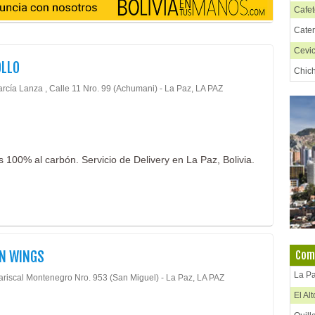
Cafet
Cate
Cevi
OLLO
Chic
arcía Lanza , Calle 11 Nro. 99 (Achumani) - La Paz, LA PAZ
Chif
Chur
Comi
Comi
s 100% al carbón. Servicio de Delivery en La Paz, Bolivia.
Comi
Comi
Comi
Comi
EN WINGS
Comi
Comi
Comid
La P
ariscal Montenegro Nro. 953 (San Miguel) - La Paz, LA PAZ
Comid
El Al