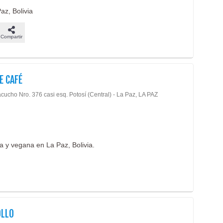
az, Bolivia
Comi
Comi
Compartir
Comi
Comi
Deliv
E CAFÉ
Even
cucho Nro. 376 casi esq. Potosí (Central) - La Paz, LA PAZ
Fond
Hamb
Hela
Mari
a y vegana en La Paz, Bolivia.
Paste
Patio
Pesc
Pizze
OLLO
Pollo