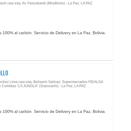
sch casi esq. Av. Pasoskanki (Miraflores) - La Paz, LA PAZ
Resta
Rodi
Salo
Salte
s 100% al carbón. Servicio de Delivery en La Paz, Bolivia.
Snac
Tened
OLLO
nchez Lima casi esq. Belisario Salinas. Supermercados FIDALGA
e Comidas “LA JUNGLA” (Sopocachi) - La Paz, LA PAZ
s 100% al carbón. Servicio de Delivery en La Paz, Bolivia.