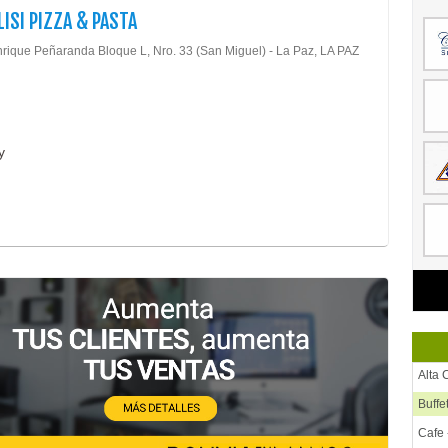
ISI PIZZA & PASTA
nrique Peñaranda Bloque L, Nro. 33 (San Miguel) - La Paz, LA PAZ
y
Alta 
Buffe
Cafe 