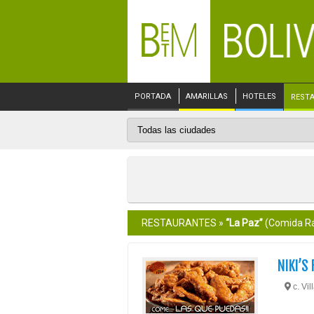
PORTADA
AMARILLAS
HOTELES
REST
RESTAURANTES »
“La Paz”
(Comida Rá
NIKI’S
c. Vil