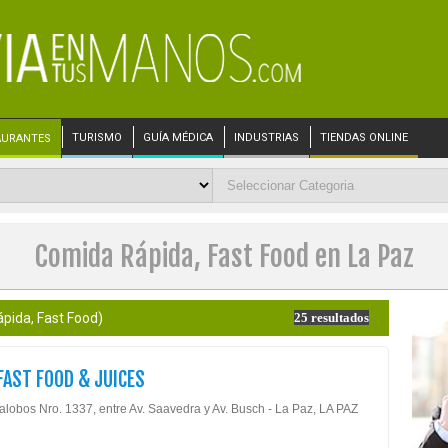
TURISMO
GUÍA MÉDICA
INDUSTRIAS
TIENDAS ONLINE
AURANTES
Comida Rápida, Fast Food en La Paz
pida, Fast Food)
25 resultados
 FAST FOOD & JUICES
lalobos Nro. 1337, entre Av. Saavedra y Av. Busch - La Paz, LA PAZ