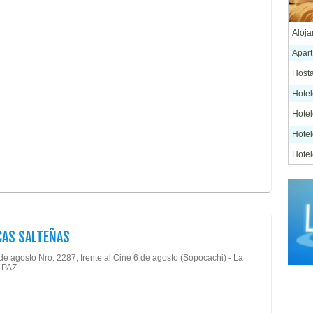
Comi
Patio
Comi
Pesc
Aloj
Comi
Pizze
Apart
Comi
Pollo
Host
Comi
Resta
Hote
Comi
Rodi
Hotel
Comi
Salo
Hotel
Comi
Salte
Hotel
Comid
Snac
Hotel
Comid
Tened
Hotel
Comi
Otros
Comi
CAS SALTEÑAS
Resi
Comid
de agosto Nro. 2287, frente al Cine 6 de agosto (Sopocachi) - La
 PAZ
Comi
Comi
Comi