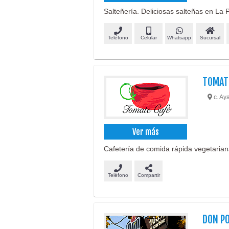
Salteñería. Deliciosas salteñas en La P
Teléfono
Celular
Whatsapp
Sucursal
TOMAT
c. Aya
Ver más
Cafetería de comida rápida vegetarian
Teléfono
Compartir
DON P