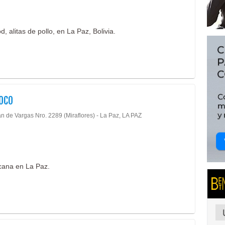
, alitas de pollo, en La Paz, Bolivia.
OCO
an de Vargas Nro. 2289 (Miraflores) - La Paz, LA PAZ
cana en La Paz.