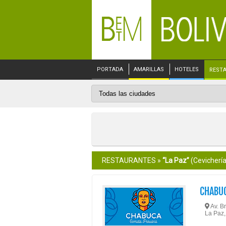
PORTADA
AMARILLAS
HOTELES
REST
RESTAURANTES »
“La Paz”
(Cevichería
CHABU
Av. Br
La Paz,