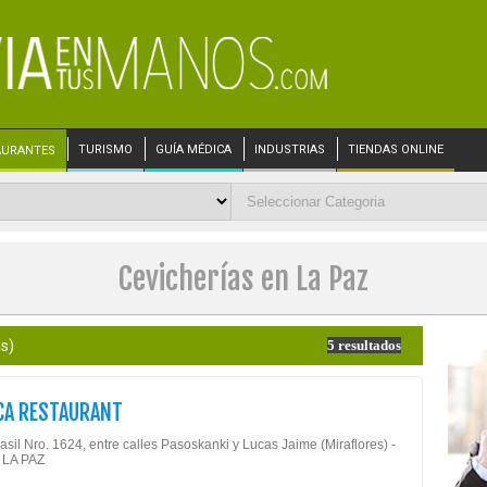
TURISMO
GUÍA MÉDICA
INDUSTRIAS
TIENDAS ONLINE
AURANTES
Cevicherías en La Paz
s)
5 resultados
CA RESTAURANT
asil Nro. 1624, entre calles Pasoskanki y Lucas Jaime (Miraflores) -
 LA PAZ