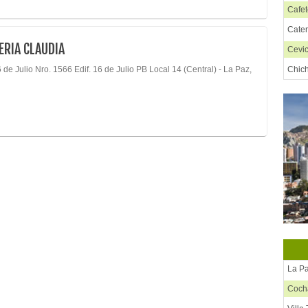
Cafet
Cate
ERIA CLAUDIA
Cevi
 de Julio Nro. 1566 Edif. 16 de Julio PB Local 14 (Central) - La Paz,
Chic
Chif
Chur
Comi
Comi
Comi
Comi
Comi
Comi
Comi
Comid
La P
Comid
Coc