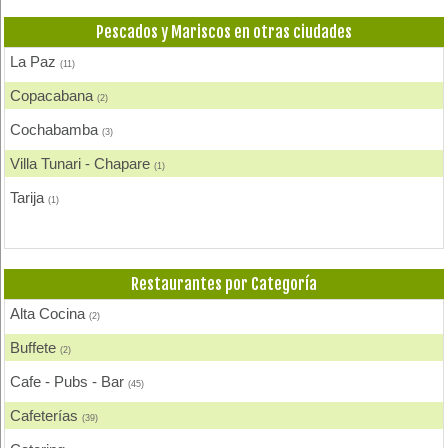
Comida Gourmet
(2)
Pescados y Mariscos en otras ciudades
Comida Internacional
(21)
La Paz
(11)
Comida Italiana
(2)
Copacabana
(2)
Comida Japonesa
(4)
Cochabamba
(3)
Comida Mexicana
(1)
Villa Tunari - Chapare
(1)
Comida Nacional - Criolla
(19)
Tarija
(1)
Comida Peruana
(3)
Comida Rápida, Fast Food
(25)
Restaurantes por Categoría
Comida Suiza
(1)
Alta Cocina
(2)
Comida Vegana
(2)
Buffete
(2)
Comida Vegetariana
(6)
Cafe - Pubs - Bar
(45)
Comida Vietnamita
(1)
Cafeterías
(39)
Delivery
(20)