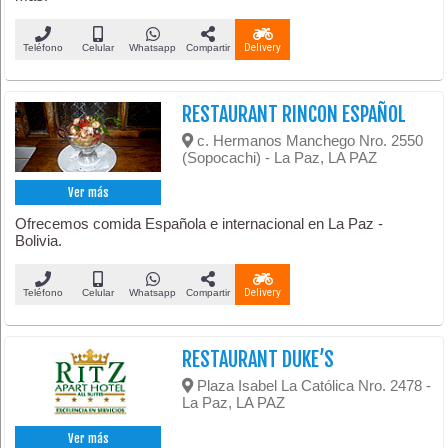
Teléfono
Celular
Whatsapp
Compartir
Delivery
RESTAURANT RINCON ESPAÑOL
c. Hermanos Manchego Nro. 2550
(Sopocachi) - La Paz, LA PAZ
Ver más
Ofrecemos comida Española e internacional en La Paz -
Bolivia.
Teléfono
Celular
Whatsapp
Compartir
Delivery
RESTAURANT DUKE’S
Plaza Isabel La Católica Nro. 2478 -
La Paz, LA PAZ
Ver más