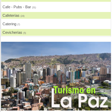
Cafe - Pubs - Bar
(31)
Cafeterías
(24)
Catering
(7)
Cevicherías
(5)
Chicharronerías
(6)
Chifas, Comida China
(2)
Churrasquerías
(14)
Comida Árabe
(2)
Comida Brasilera
(2)
Comida Coreana
(1)
Comida Española
(1)
Comida Francesa
(3)
Comida Fusión
(1)