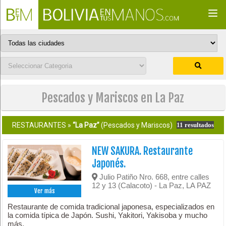
Togg
navi
Pescados y Mariscos en La Paz
RESTAURANTES »
“La Paz”
(Pescados y Mariscos)
11 resultados
NEW SAKURA. Restaurante
Japonés.
Julio Patiño Nro. 668, entre calles
12 y 13 (Calacoto) - La Paz, LA PAZ
Ver más
Restaurante de comida tradicional japonesa, especializados en
la comida típica de Japón. Sushi, Yakitori, Yakisoba y mucho
más.