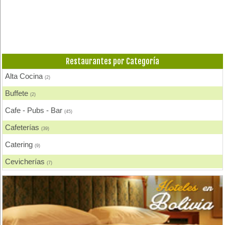
Restaurantes por Categoría
Alta Cocina
(2)
Buffete
(2)
Cafe - Pubs - Bar
(45)
Cafeterías
(39)
Catering
(9)
Cevicherías
(7)
Chicharronerías
(8)
Chifas, Comida China
(2)
Churrasquerías
(28)