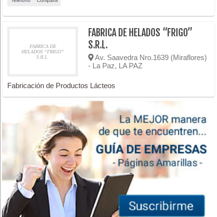
Teléfono
Compartir
FABRICA DE HELADOS “FRIGO”
S.R.L.
FABRICA DE
HELADOS “FRIGO”
Av. Saavedra Nro.1639 (Miraflores)
S.R.L.
- La Paz, LA PAZ
Fabricación de Productos Lácteos