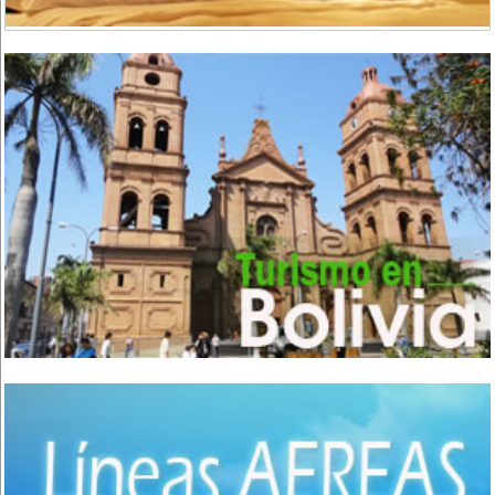
Comida Árabe
(3)
Comida Brasilera
(1)
Comida Coreana
(1)
Comida Española
(2)
Comida Francesa
(6)
Comida Fusión
(3)
Comida Gourmet
(3)
Comida Hindú
(1)
Comida Internacional
(40)
Comida Italiana
(6)
Comida Japonesa
(7)
Comida Mexicana
(1)
Comida Nacional - Criolla
(57)