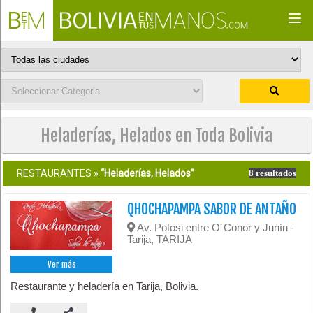
Togg
navi
Heladerías, Helados en Toda Bolivia
RESTAURANTES »
“Heladerías, Helados”
8 resultados
QHOCHAPAMPA SABOR DE ANTAÑO
Av. Potosi entre O´Conor y Junín -
Tarija, TARIJA
Ver más
Restaurante y heladería en Tarija, Bolivia.