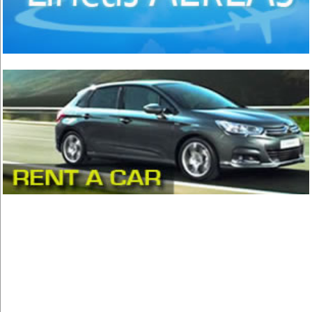
Comida Peruana
(3)
Comida Rápida, Fast Food
(38)
Comida Suiza
(1)
Comida Tailandesa
(1)
Comida Vegana
(3)
Comida Vegetariana
(8)
Comida Vietnamita
(1)
Delivery
(18)
Eventos - Recepciones
(17)
Fondue
(1)
Hamburguesas
(15)
Heladerías, Helados
(8)
Mariscos
(6)
Pastelerías y Confiterías