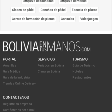
Limpieza de fachadas
Limpieza de vidrios
Clases de pádel
Canchas de pádel
Escuela de pilotos
Centro de formación de pilotos
Consolas
Videojuegos
PORTAL
SERVICIOS
TURISMO
Amarillas
Feriados en Bolivia
Guía de Turismo
Guía Médica
Clima en Bolivia
Hoteles
Guía de la Industria
Restaurantes
Tiendas Online Delivery
CONTÁCTENOS
Registre su empresa
Contáctenos por e-mail