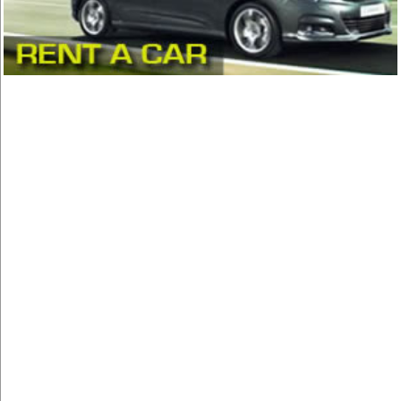
Comida Vietnamita
(1)
Delivery
(18)
Eventos - Recepciones
(17)
Fondue
(1)
Hamburguesas
(15)
Heladerías, Helados
(8)
Mariscos
(6)
Pastelerías y Confiterías
(22)
Patio, Plaza de Comidas
(5)
Pescados y Mariscos
(17)
Pizzerias, Pizzas
(13)
Pollos, Broaster, Spiedo, A la Leña
(18)
Restaurantes - Peñas - Discotecas
(27)