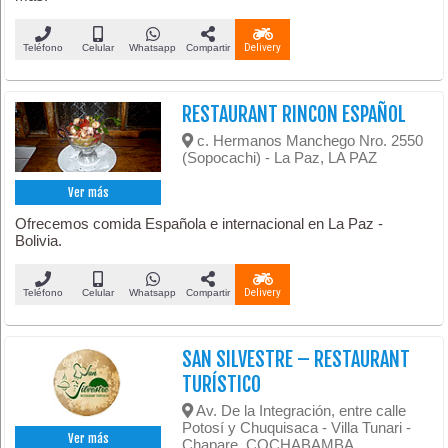
Teléfono
Celular
Whatsapp
Compartir
Delivery
RESTAURANT RINCON ESPAÑOL
c. Hermanos Manchego Nro. 2550
(Sopocachi) - La Paz, LA PAZ
Ver más
Ofrecemos comida Española e internacional en La Paz -
Bolivia.
Teléfono
Celular
Whatsapp
Compartir
Delivery
SAN SILVESTRE – RESTAURANT
TURÍSTICO
Av. De la Integración, entre calle
Potosí y Chuquisaca - Villa Tunari -
Ver más
Chapare, COCHABAMBA