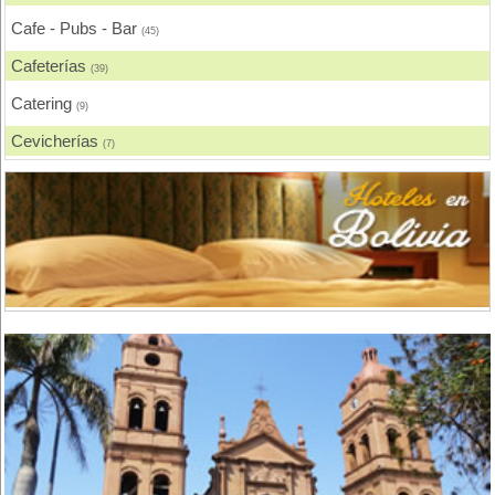
Cafe - Pubs - Bar
(45)
Cafeterías
(39)
Catering
(9)
Cevicherías
(7)
Chicharronerías
(8)
Chifas, Comida China
(2)
Churrasquerías
(28)
Comida Árabe
(3)
Comida Brasilera
(1)
Comida Coreana
(1)
Comida Española
(2)
Comida Francesa
(6)
Comida Fusión
(3)