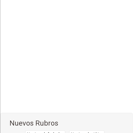
Rodizios
(7)
Salones de Té
(11)
Salteñerías, Salteñas
(8)
Snacks, Pensiones
(7)
Tenedor, Diente Libre
(2)
Nuevos Rubros