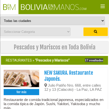
Togg
navi
Pescados y Mariscos en Toda Bolivia
RESTAURANTES »
“Pescados y Mariscos”
17 resultados
NEW SAKURA. Restaurante
Japonés.
Julio Patiño Nro. 668, entre calles
12 y 13 (Calacoto) - La Paz, LA PAZ
Ver más
Restaurante de comida tradicional japonesa, especializados en
la comida típica de Japón. Sushi, Yakitori, Yakisoba y mucho
más.