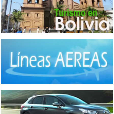
Comida Gourmet
(3)
Comida Hindú
(1)
Comida Internacional
(40)
Comida Italiana
(6)
Comida Japonesa
(7)
Comida Mexicana
(1)
Comida Nacional - Criolla
(57)
Comida Peruana
(3)
Comida Rápida, Fast Food
(38)
Comida Suiza
(1)
Comida Tailandesa
(1)
Comida Vegana
(3)
Comida Vegetariana
(8)